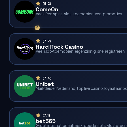
(8.2)
ComeOn
Vaak free spins, slot-toernooien, veel promoties
(7.9)
Hard Rock Casino
Veel slot-toernooien, eigenzinnig, snel registreren
(7.4)
Unibet
Marktleider Nederland, top live casino, loyaal aanb
(7.1)
bet365
Groot internationaal merk, goede slots, vlotte regi