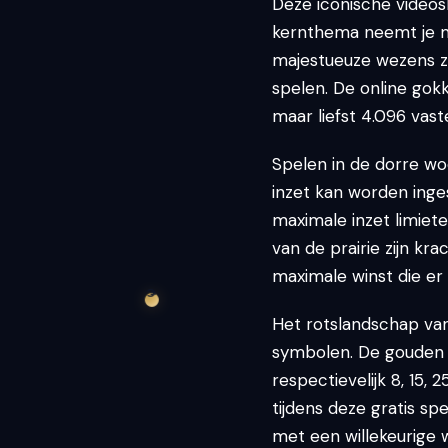
Deze iconische videos
kernthema neemt je m
majestueuze wezens zo
spelen. De online gokk
maar liefst 4.096 vaste
Spelen in de dorre woe
inzet kan worden inge
maximale inzet limiet
van de prairie zijn k
maximale winst die er
Het rotslandschap van
symbolen. De gouden bu
respectievelijk 8, 15, 
tijdens deze gratis sp
met een willekeurige 