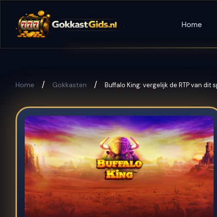
Home
/
/
Home
Gokkasten
Buffalo King: vergelijk de RTP van dit 