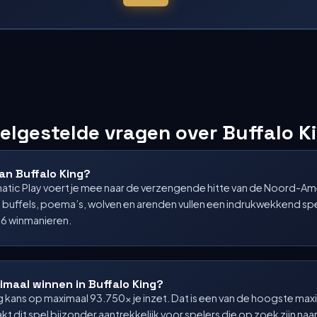
elgestelde vragen over Buffalo K
an Buffalo King?
matic Play voert je mee naar de verzengende hitte van de Noord-Ame
 buffels, poema’s, wolven en arenden vullen een indrukwekkend spee
96 winmanieren.
imaal winnen in Buffalo King?
ng kans op maximaal 93.750x je inzet. Dat is een van de hoogste ma
t dit spel bijzonder aantrekkelijk voor spelers die op zoek zijn na