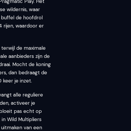
Pragmatic Play. Het
e wildernis, waar
buffel de hoofdrol
 rijen, waardoor er
 terwijl de maximale
ale aanbieders zijn de
draai. Mocht de koning
ers, dan bedraagt de
keer je inzet.
angt alle reguliere
den, activeer je
 bloeit pas echt op
n Wild Multipliers
l uitmaken van een