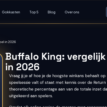
Gokkasten
Top 5
Blog
Over ons
spel in 2026
Buffalo King: vergelij
in 2026
Vraag jij je af hoe je de hoogste winkans behaalt op
speelsessie valt of staat met kennis over de Return
theoretische percentage aan van de totale inzet dat
uitgekeerd aan spelers.