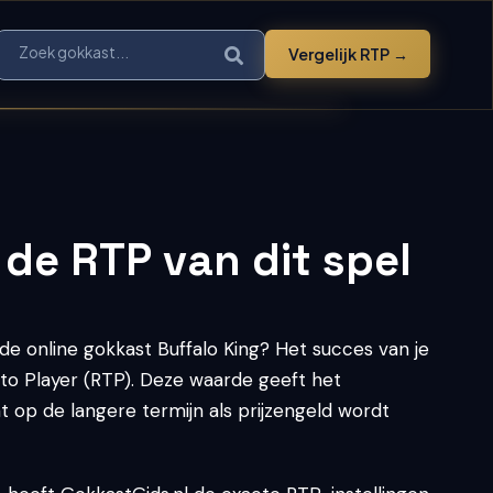
Vergelijk RTP →
k de RTP van dit spel
 de online gokkast Buffalo King? Het succes van je
 to Player (RTP). Deze waarde geeft het
 op de langere termijn als prijzengeld wordt