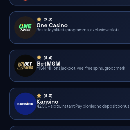
(9.3)
One Casino
Beste loyaliteitsprogramma, exclusieve slots
(8.6)
BetMGM
MGM Millions jackpot, veel free spins, groot merk
(8.3)
Kansino
4200+ slots, Instant Pay pionier, no deposit bonus