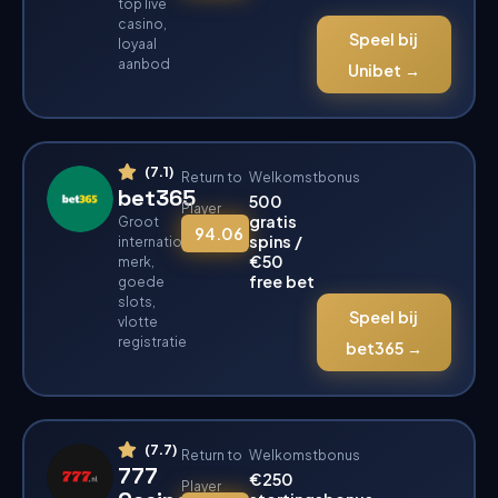
top live
casino,
Speel bij
loyaal
aanbod
Unibet →
(7.1)
Return to
Welkomstbonus
bet365
500
Player
gratis
Groot
94.06
spins /
internationaal
€50
merk,
free bet
goede
slots,
Speel bij
vlotte
registratie
bet365 →
(7.7)
Return to
Welkomstbonus
777
€250
Player