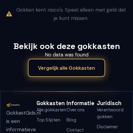
Gokken kent risico's. Speel alleen met geld dat
je kunt missen.
Bekijk ook deze gokkasten
No data was found
Vergelijk alle Gokkasten
Gokkasten
Informatie
Juridisch
Alle gokkasten
Over ons
Verantwoord
GokkastGids.nl
gokken
Top 5 lijsten
Blog
is een
Disclaimer
informatieve
Contact