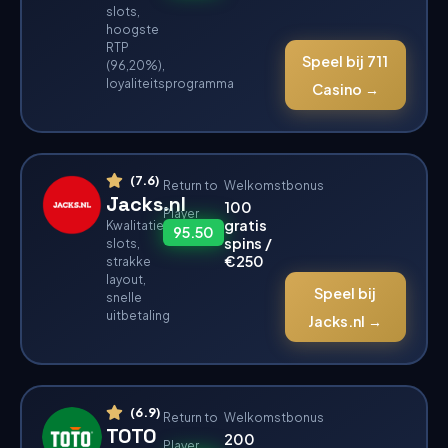
slots,
hoogste
RTP
Speel bij 711
(96,20%),
loyaliteitsprogramma
Casino →
(7.6)
Return to
Welkomstbonus
Jacks.nl
100
Player
gratis
Kwalitatieve
95.50
spins /
slots,
€250
strakke
layout,
Speel bij
snelle
uitbetaling
Jacks.nl →
(6.9)
Return to
Welkomstbonus
TOTO
200
Player