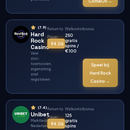
ComeOn →
(7.9)
Return to
Welkomstbonus
Hard
250
Player
Rock
gratis
94.06
spins /
Casino
€100
Veel
slot-
toernooien,
Speel bij
eigenzinnig,
Hard Rock
snel
registreren
Casino →
(7.4)
Return to
Welkomstbonus
Unibet
125
Player
gratis
Marktleider
94.06
spins
Nederland,