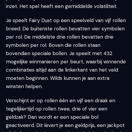
inzet. Het spel heeft een gemiddelde volatiliteit.
Je speelt Fairy Dust op een speelveld van vijf rollen
breed. De buitenste rollen bevatten vier symbolen
per rol. De middelste drie rollen bevatten drie
symbolen per rol. Boven die rollen staan
bovendien speciale bollen. Je speelt met 432
mogelijke winmanieren per beurt, waarbij winnende
combinaties altijd aan de linkerkant van het veld
moeten beginnen. Wilds kunnen je aan extra
winsten helpen.
Verschijnt er op rollen één en vijf een draak en
tegelijkertijd op rollen twee, drie of vier een
geldzak? Dan wordt er een speciale bol
geactiveerd. Dit levert je een geldprijs, een jackpot