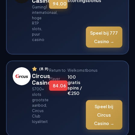
Casino
stortingsbonus
94.00
Gaming1
internationaal,
hoge
RTP
slots,
Speel bij 777
puur
casino
Casino →
(8.9)
Return to
Welkomstbonus
Circus
100
Player
Casino
gratis
84.06
spins /
5700+
€250
slots
grootste
aanbod,
Speel bij
Circus
Circus
Club
loyaliteit
Casino →