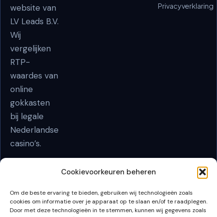
Privacyverklaring
website van
LV Leads B.V.
Wij
vergelijken
RTP-
waardes van
online
gokkasten
bij legale
Nederlandse
casino’s.
Cookievoorkeuren beheren
Gokken kan verslavend zijn. Speel verantwoord.
Om de beste ervaring te bieden, gebruiken wij technologieën zoals
18+ |
Hulp nodig?
cookies om informatie over je apparaat op te slaan en/of te raadplegen.
Door met deze technologieën in te stemmen, kunnen wij gegevens zoals
GokkastGids.nl probeert RTP-percentages bij goksites goed up to