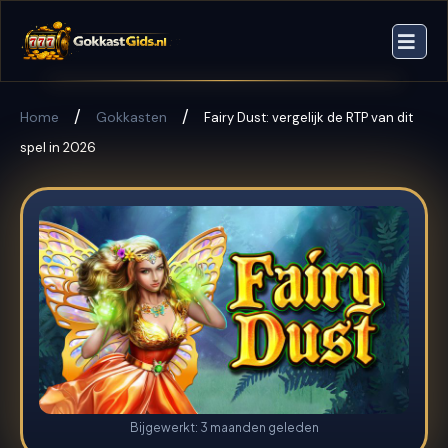
/
/
Home
Gokkasten
Fairy Dust: vergelijk de RTP van dit
spel in 2026
Bijgewerkt: 3 maanden geleden