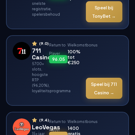
snelste
Speel bij
registratie,
spelersbehoud
TonyBet →
(9.0)
Return to
Welkomstbonus
711
100%
Player
Casino
tot
96.05
€250
5700+
slots,
hoogste
RTP
Speel bij 711
(96,20%),
loyaliteitsprogramma
Casino →
(9.4)
Return to
Welkomstbonus
LeoVegas
1400
Player
gratis
15+ jaar