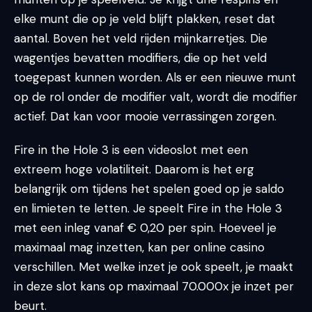
elke munt die op je veld blijft plakken, reset dat
aantal. Boven het veld rijden mijnkarretjes. Die
wagentjes bevatten modifiers, die op het veld
toegepast kunnen worden. Als er een nieuwe munt
op de rol onder de modifier valt, wordt die modifier
actief. Dat kan voor mooie verrassingen zorgen.
Fire in the Hole 3 is een videoslot met een
extreem hoge volatiliteit. Daarom is het erg
belangrijk om tijdens het spelen goed op je saldo
en limieten te letten. Je speelt Fire in the Hole 3
met een inleg vanaf € 0,20 per spin. Hoeveel je
maximaal mag inzetten, kan per online casino
verschillen. Met welke inzet je ook speelt, je maakt
in deze slot kans op maximaal 70.000x je inzet per
beurt.