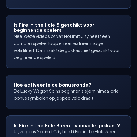
Is Fire in the Hole 3 geschikt voor
beginnende spelers
Nee, deze videoslot van NoLimit City heeft een
complex spelverloop en een extreem hoge
volatiliteit. Dat maakt de gokkast niet geschikt voor
beginnende spelers.
Hoe activeer je de bonusronde?
De Lucky Wagon Spins beginnen als je minimaal drie
bonus symbolen op je speelveld draait.
Is Fire in the Hole 3 een risicovolle gokkast?
Ja, volgens NoLimit City heeft Fire in the Hole 3 een