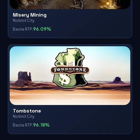
Misery Mining
Nolimit City
96.09%
Beste RTP:
Tombstone
Nolimit City
96.18%
Beste RTP: