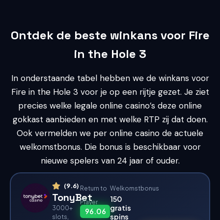
Ontdek de beste winkans voor Fire
in the Hole 3
In onderstaande tabel hebben we de winkans voor
Fire in the Hole 3 voor je op een rijtje gezet. Je ziet
precies welke legale online casino’s deze online
gokkast aanbieden en met welke RTP zij dat doen.
Ook vermelden we per online casino de actuele
welkomstbonus. Die bonus is beschikbaar voor
nieuwe spelers van 24 jaar of ouder.
(9.6)
Return to
Welkomstbonus
TonyBet
150
Player
gratis
3000+
96.06
spins
slots,