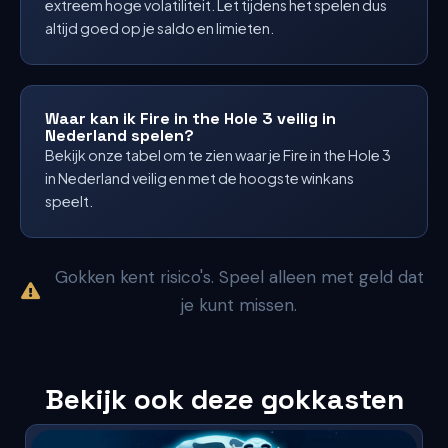
extreem hoge volatiliteit. Let tijdens het spelen dus
altijd goed op je saldo en limieten.
Waar kan ik Fire in the Hole 3 veilig in
Nederland spelen?
Bekijk onze tabel om te zien waar je Fire in the Hole 3
in Nederland veilig en met de hoogste winkans
speelt.
Gokken kent risico's. Speel alleen met geld dat
je kunt missen.
Bekijk ook deze gokkasten