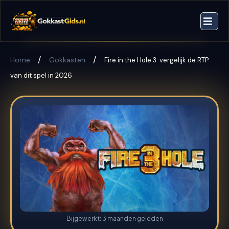
/
/
Home
Gokkasten
Fire in the Hole 3: vergelijk de RTP
van dit spel in 2026
Bijgewerkt: 3 maanden geleden