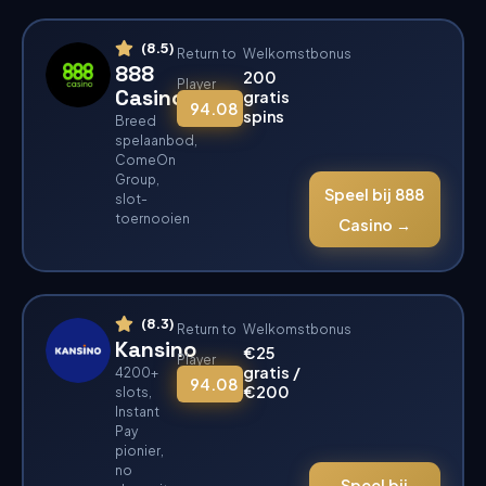
(8.5)
Return to
Welkomstbonus
888
200
Player
Casino
gratis
94.08
spins
Breed
spelaanbod,
ComeOn
Group,
Speel bij 888
slot-
toernooien
Casino →
(8.3)
Return to
Welkomstbonus
Kansino
€25
Player
gratis /
4200+
94.08
€200
slots,
Instant
Pay
pionier,
no
Speel bij