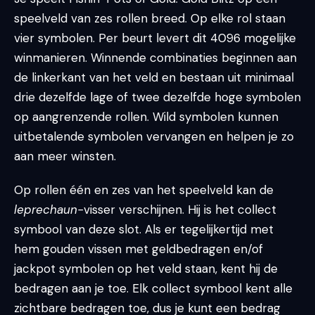
speelveld van zes rollen breed. Op elke rol staan
vier symbolen. Per beurt levert dit 4096 mogelijke
winmanieren. Winnende combinaties beginnen aan
de linkerkant van het veld en bestaan uit minimaal
drie dezelfde lage of twee dezelfde hoge symbolen
op aangrenzende rollen. Wild symbolen kunnen
uitbetalende symbolen vervangen en helpen je zo
aan meer winsten.
Op rollen één en zes van het speelveld kan de
leprechaun-
visser verschijnen. Hij is het collect
symbool van deze slot. Als er tegelijkertijd met
hem gouden vissen met geldbedragen en/of
jackpot symbolen op het veld staan, kent hij de
bedragen aan je toe. Elk collect symbool kent alle
zichtbare bedragen toe, dus je kunt een bedrag