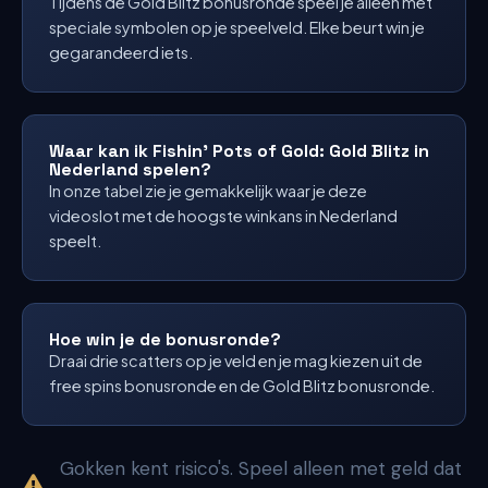
Tijdens de Gold Blitz bonusronde speel je alleen met
speciale symbolen op je speelveld. Elke beurt win je
gegarandeerd iets.
Waar kan ik Fishin’ Pots of Gold: Gold Blitz in
Nederland spelen?
In onze tabel zie je gemakkelijk waar je deze
videoslot met de hoogste winkans in Nederland
speelt.
Hoe win je de bonusronde?
Draai drie scatters op je veld en je mag kiezen uit de
free spins bonusronde en de Gold Blitz bonusronde.
Gokken kent risico's. Speel alleen met geld dat