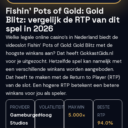
Fishin’ Pots of Gold: Gold
Blitz: vergelijk de RTP van dit
spel in 2026
Welke legale online casino’s in Nederland biedt de
videoslot Fishin’ Pots of Gold: Gold Blitz met de
hoogste winkans aan? Dat heeft GokkastGids.nl
voor je uitgezocht. Hetzelfde spel kan namelijk met
een verschillende winkans worden aangeboden.
Dat heeft te maken met de Return to Player (RTP)
van de slot. Een hogere RTP betekent een betere
winkans voor jou als speler.
PROVIDER
VOLATILITEIT
MAX WIN
BESTE
Gameburger
Hoog
5.000x
RTP
Studios
94.0%