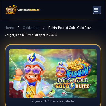
/
/
Home
Gokkasten
Fishin’ Pots of Gold: Gold Blitz:
vergelijk de RTP van dit spel in 2026
Bijgewerkt: 3 maanden geleden