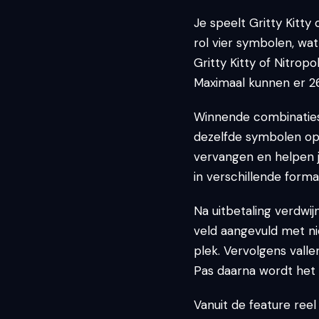
Je speelt Gritty Kitty
rol vier symbolen, wa
Gritty Kitty of Nitrop
Maximaal kunnen er 2
Winnende combinaties 
dezelfde symbolen op
vervangen en helpen j
in verschillende form
Na uitbetaling verdwi
veld aangevuld met n
plek. Vervolgens vall
Pas daarna wordt het
Vanuit de feature ree