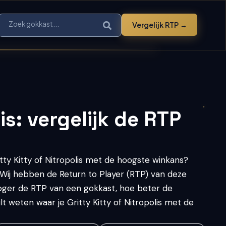
Vergelijk RTP →
lis: vergelijk de RTP
ritty Kitty of Nitropolis met de hoogste winkans?
 Wij hebben de Return to Player (RTP) van deze
hoger de RTP van een gokkast, hoe beter de
wilt weten waar je Gritty Kitty of Nitropolis met de