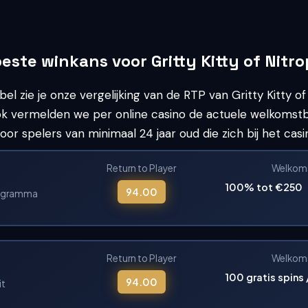
este winkans voor Gritty Kitty of Nitro
el zie je onze vergelijking van de RTP van Gritty Kitty of N
Ook vermelden we per online casino de actuele welkomstb
oor spelers van minimaal 24 jaar oud die zich bij het cas
Return to Player
Welkom
100% tot €250
94.00
programma
Return to Player
Welkom
100 gratis spins
94.00
it