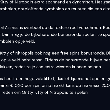
 Kitty of Nitropolis extra spannend en dynamisch. Het g
ymbolen, ontploffende symbolen en munten die een dire
al Assassins symbool op de feature reel verschijnen. B
l? Dan mag je de bijbehorende bonusronde spelen. Je sp
mbolen op je veld.
Kitty of Nitropolis ook nog een free spins bonusronde. Die
 op je veld hebt staan. Tijdens de bonusronde blijven be
lakken, zodat ze je aan extra winsten kunnen helpen.
lis heeft een hoge volatiliteit, dus let tijdens het spelen 
vanaf € 0,20 per spin en je maakt kans op maximaal 25.0
a reden om Gritty Kitty of Nitropolis te spelen.