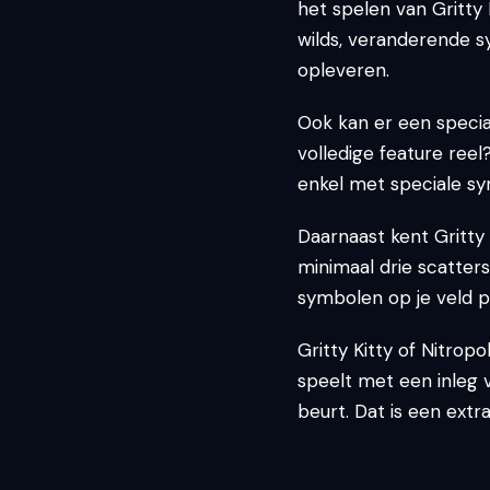
het spelen van Gritty
wilds, veranderende s
opleveren.
Ook kan er een specia
volledige feature ree
enkel met speciale sy
Daarnaast kent Gritty 
minimaal drie scatters
symbolen op je veld p
Gritty Kitty of Nitropo
speelt met een inleg 
beurt. Dat is een extr