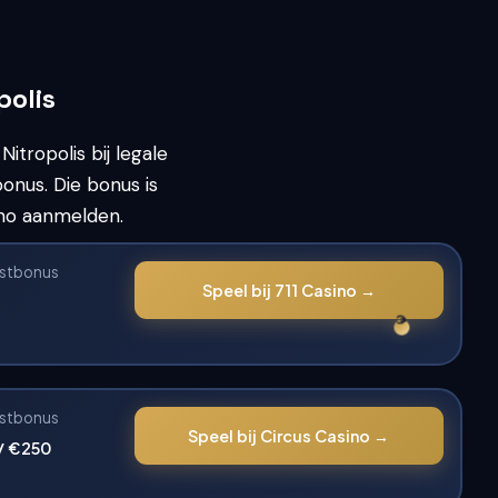
polis
itropolis bij legale
onus. Die bonus is
ino aanmelden.
stbonus
Speel bij 711 Casino →
stbonus
Speel bij Circus Casino →
 / €250