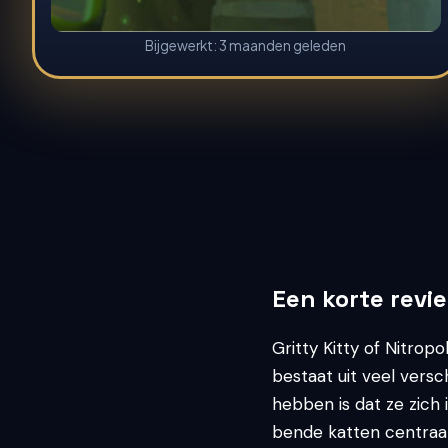
Bijgewerkt: 3 maanden geleden
Een korte revie
Gritty Kitty of Nitropo
bestaat uit veel vers
hebben is dat ze zich 
bende katten centraa