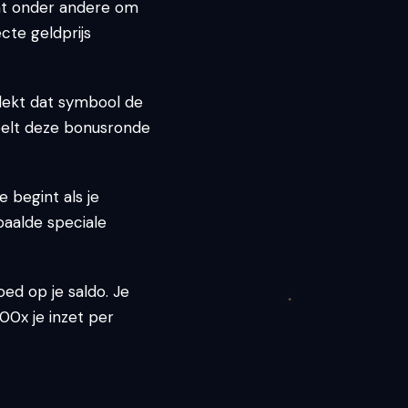
aat onder andere om
cte geldprijs
edekt dat symbool de
eelt deze bonusronde
 begint als je
paalde speciale
goed op je saldo. Je
00x je inzet per