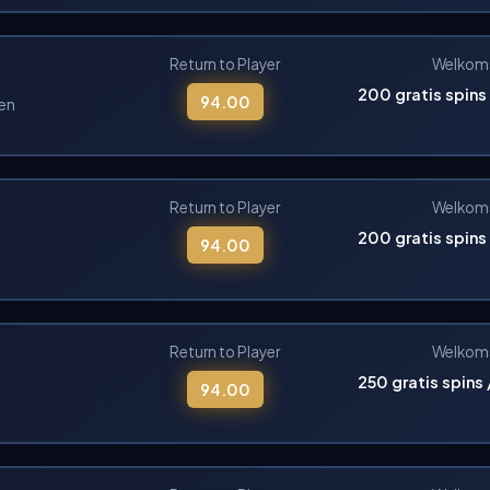
Return to Player
Welkom
200 gratis spins
94.00
en
Return to Player
Welkom
200 gratis spin
94.00
Return to Player
Welkom
250 gratis spins
94.00