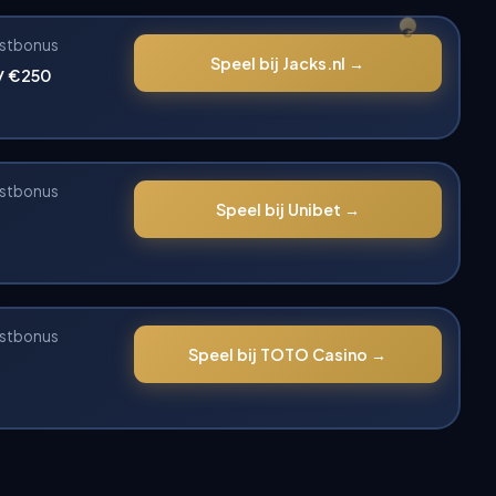
stbonus
Speel bij Jacks.nl →
 / €250
stbonus
Speel bij Unibet →
stbonus
Speel bij TOTO Casino →