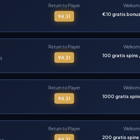
Return to Player
Welkom
€10 gratis bonu
94.31
Return to Player
Welkom
100 gratis spins
94.31
it
Return to Player
Welkom
1000 gratis spin
94.31
Return to Player
Welkom
200 gratis spins
94.31