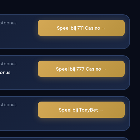
stbonus
Speel bij 711 Casino →
stbonus
Speel bij 777 Casino →
bonus
stbonus
Speel bij TonyBet →