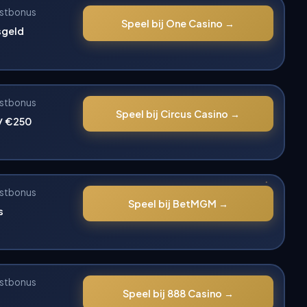
stbonus
Speel bij One Casino →
sgeld
stbonus
Speel bij Circus Casino →
 / €250
stbonus
Speel bij BetMGM →
s
stbonus
Speel bij 888 Casino →