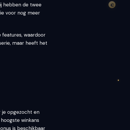
bij hebben de twee
die voor nog meer
e features, waardoor
serie, maar heeft het
r je opgezocht en
e hoogste winkans
bonus is beschikbaar