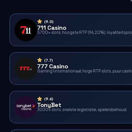
(9.0)
711 Casino
5700+ slots, hoogste RTP (96,20%), loyaliteits
(7.7)
777 Casino
Gaming1 internationaal, hoge RTP slots, puur casi
(9.6)
TonyBet
3000+ slots, snelste registratie, spelersbehoud