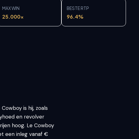
MAX WIN
BESTE RTP
25.000x
96.4%
Cowboy is hij, zoals
yhoed en revolver
f rijen hoog. Le Cowboy
et een inleg vanaf €