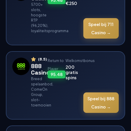
€250
5700+
slots,
hoogste
RTP
Speel bij 711
(96,20%),
loyaliteitsprogramma
Casino →
(8.5)
Return to
Welkomstbonus
888
200
Player
Casino
gratis
95.48
spins
Breed
spelaanbod,
ComeOn
Group,
Speel bij 888
slot-
toernooien
Casino →