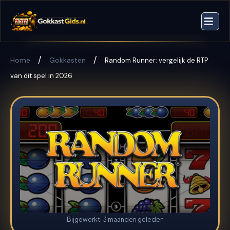
/
/
Home
Gokkasten
Random Runner: vergelijk de RTP
van dit spel in 2026
Bijgewerkt: 3 maanden geleden