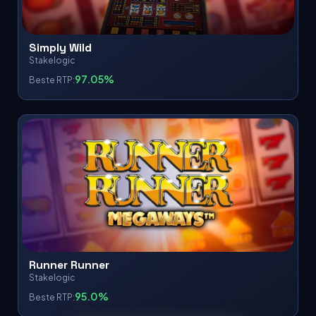
Simply Wild
Stakelogic
97.05%
Beste RTP:
Runner Runner
Stakelogic
95.0%
Beste RTP: