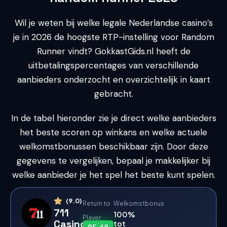
Wil je weten bij welke legale Nederlandse casino’s
je in 2026 de hoogste RTP-instelling voor Random
Runner vindt? GokkastGids.nl heeft de
uitbetalingspercentages van verschillende
aanbieders onderzocht en overzichtelijk in kaart
gebracht.
In de tabel hieronder zie je direct welke aanbieders
het beste scoren op winkans en welke actuele
welkomstbonussen beschikbaar zijn. Door deze
gegevens te vergelijken, bepaal je makkelijker bij
welke aanbieder je het spel het beste kunt spelen.
(9.0)
Return to
Welkomstbonus
711
100%
Player
Casino
tot
95.48