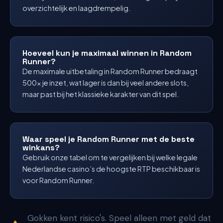
overzichtelijk en laagdrempelig.
Hoeveel kun je maximaal winnen in Random
Runner?
De maximale uitbetaling in Random Runner bedraagt
500x je inzet, wat lager is dan bij veel andere slots,
maar past bij het klassieke karakter van dit spel.
Waar speel je Random Runner met de beste
winkans?
Gebruik onze tabel om te vergelijken bij welke legale
Nederlandse casino’s de hoogste RTP beschikbaar is
voor Random Runner.
Gokken kent risico's. Speel alleen met geld dat