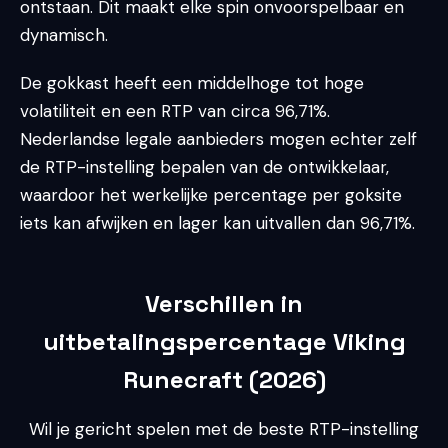
ontstaan. Dit maakt elke spin onvoorspelbaar en
dynamisch.
De gokkast heeft een middelhoge tot hoge
volatiliteit en een RTP van circa 96,71%.
Nederlandse legale aanbieders mogen echter zelf
de RTP-instelling bepalen van de ontwikkelaar,
waardoor het werkelijke percentage per goksite
iets kan afwijken en lager kan uitvallen dan 96,71%.
Verschillen in
uitbetalingspercentage Viking
Runecraft (2026)
Wil je gericht spelen met de beste RTP-instelling