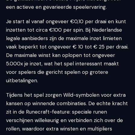
een actieve en gevarieerde speelervaring.
Je start al vanaf ongeveer €0,10 per draai en kunt
inzetten tot circa €100 per spin. Bij Nederlandse
legale aanbieders zijn de maximale inzet limieten
vaak beperkt tot ongeveer € 10 tot € 25 per draai.
De maximale winst kan oplopen tot ongeveer
5.000x je inzet, wat het spel interessant maakt
voor spelers die gericht spelen op grotere
uitbetalingen.
Tijdens het spel zorgen Wild-symbolen voor extra
kansen op winnende combinaties. De echte kracht
zit in de Runecraft-feature: speciale runen
verschijnen willekeurig en verbinden zich over de
rollen, waardoor extra winsten en multipliers