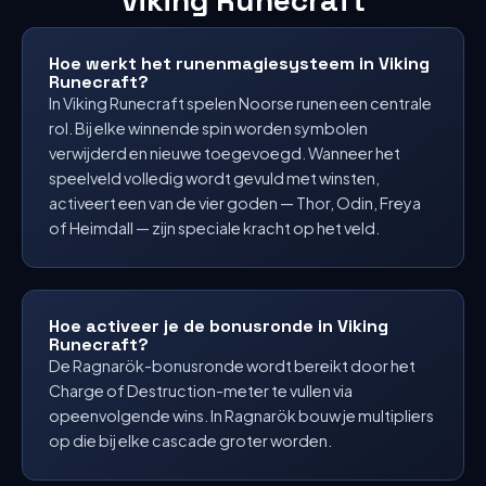
Hoe werkt het runenmagiesysteem in Viking
Runecraft?
In Viking Runecraft spelen Noorse runen een centrale
rol. Bij elke winnende spin worden symbolen
verwijderd en nieuwe toegevoegd. Wanneer het
speelveld volledig wordt gevuld met winsten,
activeert een van de vier goden — Thor, Odin, Freya
of Heimdall — zijn speciale kracht op het veld.
Hoe activeer je de bonusronde in Viking
Runecraft?
De Ragnarök-bonusronde wordt bereikt door het
Charge of Destruction-meter te vullen via
opeenvolgende wins. In Ragnarök bouw je multipliers
op die bij elke cascade groter worden.