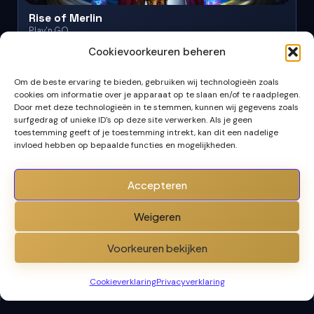
Rise of Merlin
Play'n GO
96.58%
Beste RTP:
Cookievoorkeuren beheren
Om de beste ervaring te bieden, gebruiken wij technologieën zoals
cookies om informatie over je apparaat op te slaan en/of te raadplegen.
Vergelijk alle Gokkasten
Door met deze technologieën in te stemmen, kunnen wij gegevens zoals
surfgedrag of unieke ID's op deze site verwerken. Als je geen
toestemming geeft of je toestemming intrekt, kan dit een nadelige
invloed hebben op bepaalde functies en mogelijkheden.
Gokkasten
Informatie
Juridisch
Accepteren
Alle gokkasten
Over ons
Verantwoord
GokkastGids.nl
gokken
Weigeren
Top 5 lijsten
Blog
is een
Disclaimer
informatieve
Contact
Voorkeuren bekijken
Privacyverklaring
website van
LV Leads B.V.
Cookieverklaring
Privacyverklaring
Wij