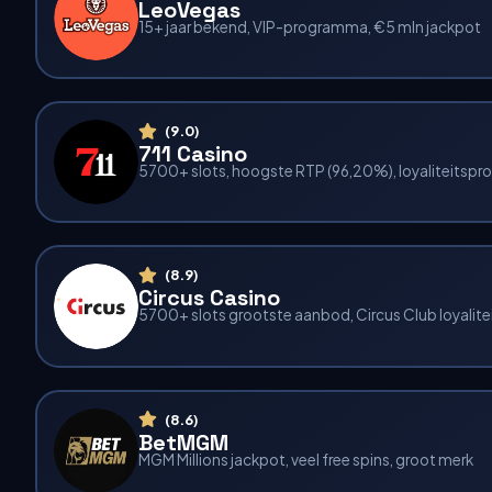
LeoVegas
15+ jaar bekend, VIP-programma, €5 mln jackpot
(9.0)
711 Casino
5700+ slots, hoogste RTP (96,20%), loyaliteits
(8.9)
Circus Casino
5700+ slots grootste aanbod, Circus Club loyalite
(8.6)
BetMGM
MGM Millions jackpot, veel free spins, groot merk