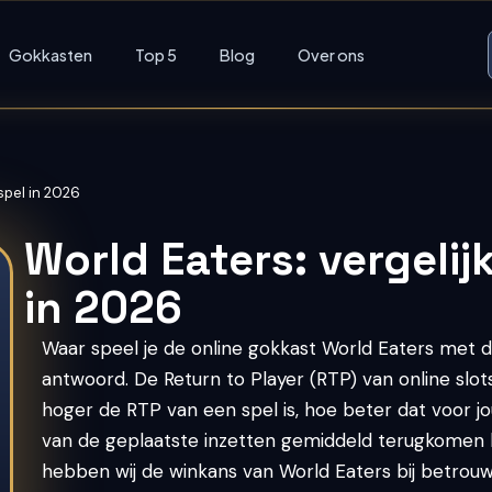
Gokkasten
Top 5
Blog
Over ons
 spel in 2026
World Eaters: vergelij
in 2026
Waar speel je de online gokkast World Eaters met 
antwoord. De Return to Player (RTP) van online slots
hoger de RTP van een spel is, hoe beter dat voor jo
van de geplaatste inzetten gemiddeld terugkomen b
hebben wij de winkans van World Eaters bij betrou