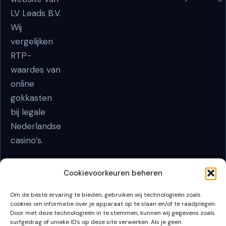
LV Leads B.V.
Wij
vergelijken
RTP-
waardes van
online
gokkasten
bij legale
Nederlandse
casino’s.
Cookievoorkeuren beheren
Gokken kan verslavend zijn. Speel verantwoord.
Om de beste ervaring te bieden, gebruiken wij technologieën zoals
cookies om informatie over je apparaat op te slaan en/of te raadplegen.
18+ |
Hulp nodig?
Door met deze technologieën in te stemmen, kunnen wij gegevens zoals
surfgedrag of unieke ID's op deze site verwerken. Als je geen