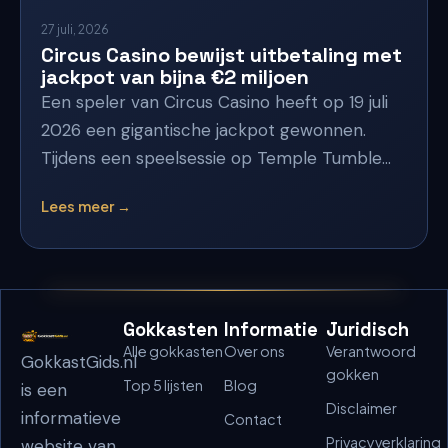
27 juli, 2026
Circus Casino bewijst uitbetaling met
jackpot van bijna €2 miljoen
Een speler van Circus Casino heeft op 19 juli
2026 een gigantische jackpot gewonnen.
Tijdens een speelsessie op Temple Tumble...
Lees meer →
Gokkasten
Informatie
Juridisch
Alle gokkasten
Over ons
Verantwoord
GokkastGids.nl
gokken
Top 5 lijsten
Blog
is een
Disclaimer
informatieve
Contact
Privacyverklaring
website van