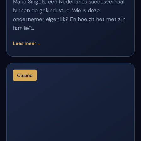
Mario Singels, een Nederlands succesverhaal
binnen de gokindustrie. Wie is deze
ondernemer eigenlijk? En hoe zit het met zijn
familie?...
Lees meer →
Casino