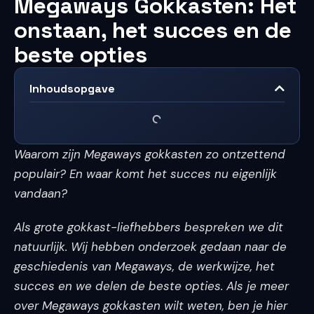
Megaways Gokkasten: Het
onstaan, het succes en de
beste opties
Inhoudsopgave
Waarom zijn Megaways gokkasten zo ontzettend
populair? En waar komt het succes nu eigenlijk
vandaan?
Als grote gokkast-liefhebbers bespreken we dit
natuurlijk. Wij hebben onderzoek gedaan naar de
geschiedenis van Megaways, de werkwijze, het
succes en we delen de beste opties. Als je meer
over Megaways gokkasten wilt weten, ben je hier