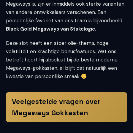
Megaways is, zijn er inmiddels ook sterke varianten
van andere ontwikkelaars verschenen. Een
persoonlijke favoriet van ons team is bijvoorbeeld
Black Gold Megaways van Stakelogic
.
Deze slot heeft een stoer olie-thema, hoge
volatiliteit en krachtige bonusfeatures. Wat ons
betreft hoort hij absoluut bij de beste moderne
Megaways-gokkasten, al blijft dat natuurlijk een
kwestie van persoonlijke smaak
Veelgestelde vragen over
Megaways Gokkasten