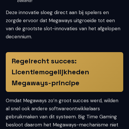
bekend!
Deze innovatie sloeg direct aan bij spelers en
zorgde ervoor dat Megaways uitgroeide tot een
van de grootste slot-innovaties van het afgelopen
decennium.
Regelrecht succes:
Licentiemogelijkheden
Megaways-principe
Omdat Megaways zo’n groot succes werd, wilden
al snel ook andere softwareontwikkelaars
gebruikmaken van dit systeem. Big Time Gaming
besloot daarom het Megaways-mechanisme niet