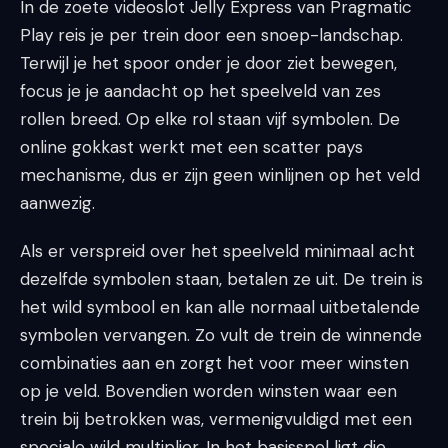
In de zoete videoslot Jelly Express van Pragmatic
Play reis je per trein door een snoep-landschap.
Terwijl je het spoor onder je door ziet bewegen,
focus je je aandacht op het speelveld van zes
rollen breed. Op elke rol staan vijf symbolen. De
online gokkast werkt met een scatter pays
mechanisme, dus er zijn geen winlijnen op het veld
aanwezig.
Als er verspreid over het speelveld minimaal acht
dezelfde symbolen staan, betalen ze uit. De trein is
het wild symbool en kan alle normaal uitbetalende
symbolen vervangen. Zo vult de trein de winnende
combinaties aan en zorgt het voor meer winsten
op je veld. Bovendien worden winsten waar een
trein bij betrokken was, vermenigvuldigd met een
speciale wild multiplier. In het basisspel ligt die