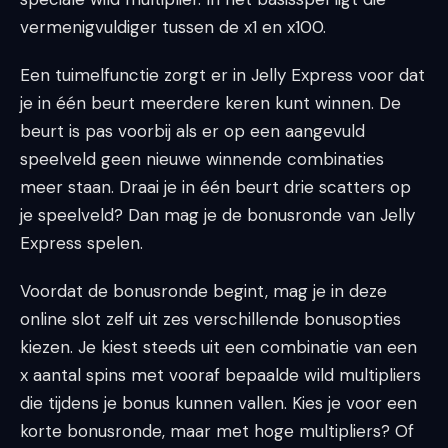
vermenigvuldiger tussen de x1 en x100.
Een tuimelfunctie zorgt er in Jelly Express voor dat
je in één beurt meerdere keren kunt winnen. De
beurt is pas voorbij als er op een aangevuld
speelveld geen nieuwe winnende combinaties
meer staan. Draai je in één beurt drie scatters op
je speelveld? Dan mag je de bonusronde van Jelly
Express spelen.
Voordat de bonusronde begint, mag je in deze
online slot zelf uit zes verschillende bonusopties
kiezen. Je kiest steeds uit een combinatie van een
x aantal spins met vooraf bepaalde wild multipliers
die tijdens je bonus kunnen vallen. Kies je voor een
korte bonusronde, maar met hoge multipliers? Of