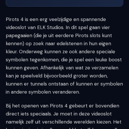
Pirots 4 is een erg veelzijdige en spannende
videoslot van ELK Studios. In dit spel gaan vier
papegaaien (die je uit eerdere Pirots slots kunt
kennen) op zoek naar edelstenen in hun eigen
kleur. Onderweg kunnen ze ook andere speciale
symbolen tegenkomen, die je spel een leuke boost
kunnen geven. Afhankelijk van wat ze verzamelen
kan je speelveld bijvoorbeeld groter worden,
kunnen er tunnels ontstaan of kunnen er symbolen
in andere symbolen veranderen.
Bij het openen van Pirots 4 gebeurt er bovendien
direct iets speciaals. Je moet in deze videoslot
namelijk zelf uit verschillende werelden kiezen. Het