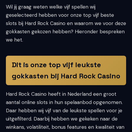
Wil jij graag weten welke vijf spellen wij
geselecteerd hebben voor onze top vijf beste
slots bij Hard Rock Casino en waarom we voor deze
gokkasten gekozen hebben? Hieronder bespreken
we het.
Dit is onze top vijf leukste
gokkasten bij Hard Rock Casino
Hard Rock Casino heeft in Nederland een groot
aantal online slots in hun spelaanbod opgenomen.
Daar hebben wij vijf van de leukste spellen voor je
uitgefilterd. Daarbij hebben we gekeken naar de
winkans, volatiliteit, bonus features en kwaliteit van