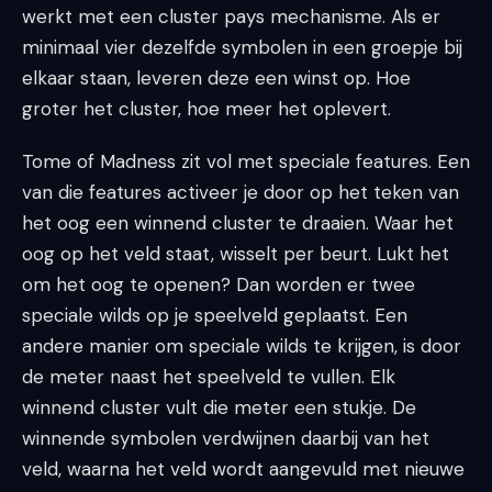
werkt met een cluster pays mechanisme. Als er
minimaal vier dezelfde symbolen in een groepje bij
elkaar staan, leveren deze een winst op. Hoe
groter het cluster, hoe meer het oplevert.
Tome of Madness zit vol met speciale features. Een
van die features activeer je door op het teken van
het oog een winnend cluster te draaien. Waar het
oog op het veld staat, wisselt per beurt. Lukt het
om het oog te openen? Dan worden er twee
speciale wilds op je speelveld geplaatst. Een
andere manier om speciale wilds te krijgen, is door
de meter naast het speelveld te vullen. Elk
winnend cluster vult die meter een stukje. De
winnende symbolen verdwijnen daarbij van het
veld, waarna het veld wordt aangevuld met nieuwe