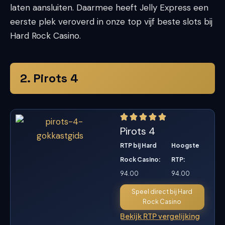
laten aansluiten. Daarmee heeft Jelly Express een
eerste plek veroverd in onze top vijf beste slots bij
Hard Rock Casino.
2. Pirots 4
Pirots 4
RTP bij
Hard
Hoogste
Rock Casino
:
RTP:
94.00
94.00
Speel direct bij
Hard
Rock Casino
Bekijk RTP vergelijking