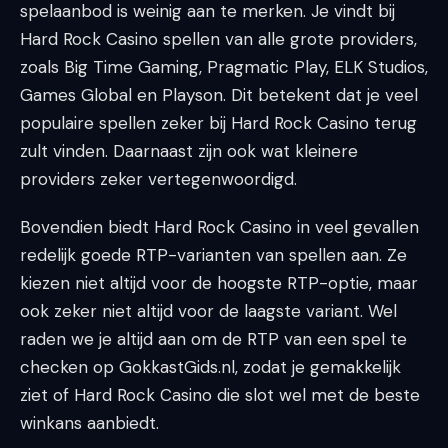
spelaanbod is weinig aan te merken. Je vindt bij
Hard Rock Casino spellen van alle grote providers,
zoals Big Time Gaming, Pragmatic Play, ELK Studios,
Games Global en Playson. Dit betekent dat je veel
populaire spellen zeker bij Hard Rock Casino terug
zult vinden. Daarnaast zijn ook wat kleinere
providers zeker vertegenwoordigd.
Bovendien biedt Hard Rock Casino in veel gevallen
redelijk goede RTP-varianten van spellen aan. Ze
kiezen niet altijd voor de hoogste RTP-optie, maar
ook zeker niet altijd voor de laagste variant. Wel
raden we je altijd aan om de RTP van een spel te
checken op GokkastGids.nl, zodat je gemakkelijk
ziet of Hard Rock Casino die slot wel met de beste
winkans aanbiedt.