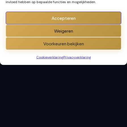
invloed hebben op bepaalde functies en mogelijkheden.
Gokkasten
Informatie
Juridisch
Accepteren
Alle gokkasten
Over ons
Verantwoord
GokkastGids.nl
gokken
Weigeren
Top 5 lijsten
Blog
is een
Disclaimer
informatieve
Contact
Voorkeuren bekijken
Privacyverklaring
website van
LV Leads B.V.
Cookieverklaring
Privacyverklaring
Wij
vergelijken
RTP-
waardes van
online
gokkasten
bij legale
Nederlandse