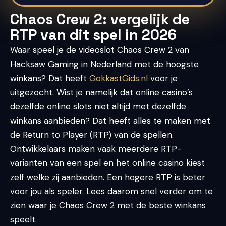
Chaos Crew 2: vergelijk de
RTP van dit spel in 2026
Waar speel je de videoslot Chaos Crew 2 van
Hacksaw Gaming in Nederland met de hoogste
winkans? Dat heeft
GokkastGids.nl
voor je
uitgezocht. Wist je namelijk dat online casino’s
dezelfde online slots niet altijd met dezelfde
winkans aanbieden? Dat heeft alles te maken met
de Return to Player (RTP) van de spellen.
Ontwikkelaars maken vaak meerdere RTP-
varianten van een spel en het online casino kiest
zelf welke zij aanbieden. Een hogere RTP is beter
voor jou als speler. Lees daarom snel verder om te
zien waar je Chaos Crew 2 met de beste winkans
speelt.