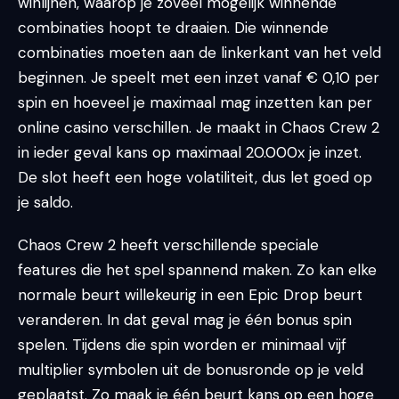
winlijnen, waarop je zoveel mogelijk winnende
combinaties hoopt te draaien. Die winnende
combinaties moeten aan de linkerkant van het veld
beginnen. Je speelt met een inzet vanaf € 0,10 per
spin en hoeveel je maximaal mag inzetten kan per
online casino verschillen. Je maakt in Chaos Crew 2
in ieder geval kans op maximaal 20.000x je inzet.
De slot heeft een hoge volatiliteit, dus let goed op
je saldo.
Chaos Crew 2 heeft verschillende speciale
features die het spel spannend maken. Zo kan elke
normale beurt willekeurig in een Epic Drop beurt
veranderen. In dat geval mag je één bonus spin
spelen. Tijdens die spin worden er minimaal vijf
multiplier symbolen uit de bonusronde op je veld
geplaatst. Zo maak je één beurt kans op een hoge