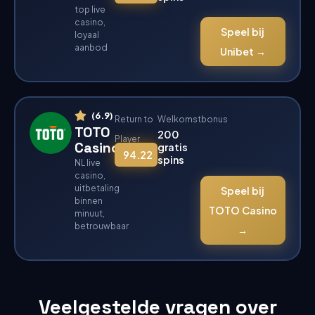
top live
casino,
Speel bij
loyaal
aanbod
Unibet →
(6.9)
Return to
Welkomstbonus
TOTO
200
Player
Casino
gratis
94.22
spins
NL live
casino,
uitbetaling
Speel bij
binnen
TOTO Casino
minuut,
betrouwbaar
→
Veelgestelde vragen over