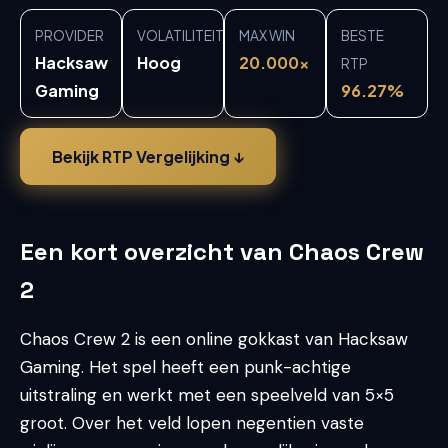
PROVIDER
VOLATILITEIT
MAX WIN
BESTE
Hacksaw
Hoog
20.000x
RTP
Gaming
96.27%
Bekijk RTP Vergelijking ↓
Een kort overzicht van Chaos Crew
2
Chaos Crew 2 is een online gokkast van Hacksaw
Gaming. Het spel heeft een punk-achtige
uitstraling en werkt met een speelveld van 5×5
groot. Over het veld lopen negentien vaste