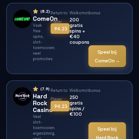
(8.2)
Return to
Welkomstbonus
ComeOn
200
Player
gratis
Vaak
94.23
spins +
free
€40
spins,
coupons
slot-
toernooien,
Speel bij
veel
promoties
ComeOn →
(7.9)
Return to
Welkomstbonus
Hard
250
Player
Rock
gratis
94.23
spins /
Casino
€100
Veel
slot-
toernooien,
Speel bij
eigenzinnig,
Hard Rock
snel