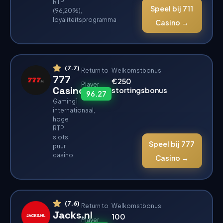
RTP
Speel bij 711
(96,20%),
loyaliteitsprogramma
Casino →
(7.7)
Return to
Welkomstbonus
777
€250
Player
Casino
stortingsbonus
96.27
Gaming1
internationaal,
hoge
RTP
slots,
Speel bij 777
puur
casino
Casino →
(7.6)
Return to
Welkomstbonus
Jacks.nl
100
Player