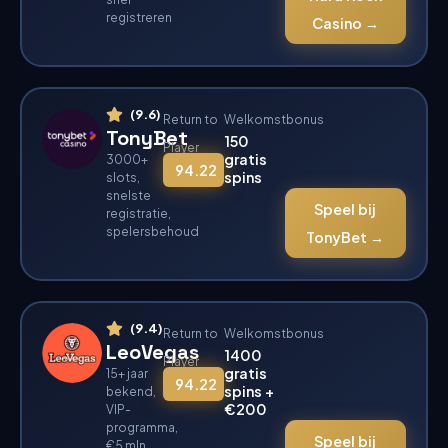
registreren
Casino →
(9.6)
Return to
Welkomstbonus
TonyBet
150
Player
gratis
3000+
94.22
spins
slots,
snelste
Speel bij
registratie,
spelersbehoud
TonyBet →
(9.4)
Return to
Welkomstbonus
LeoVegas
1400
Player
gratis
15+ jaar
94.22
spins +
bekend,
€200
VIP-
programma,
Speel bij
€5 mln