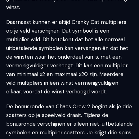
winst.
Daarnaast kunnen er altijd Cranky Cat multipliers
op je veld verschijnen. Dat symbool is een
multiplier wild. Dit betekent dat het alle normaal
uitbetalende symbolen kan vervangen én dat het
de winsten waar het onderdeel van is, met een
vermenigvuldiger verhoogt. Dit kan een multiplier
van minimaal x2 en maximaal x20 zijn. Meerdere
wild multipliers in één winst vermenigvuldigen
elkaar, voordat de winst verhoogd wordt.
De bonusronde van Chaos Crew 2 begint als je drie
scatters op je speelveld draait. Tijdens de
bonusronde verschijnen er alleen niet-uitbetalende
symbolen en multiplier scatters. Je krijgt drie spins