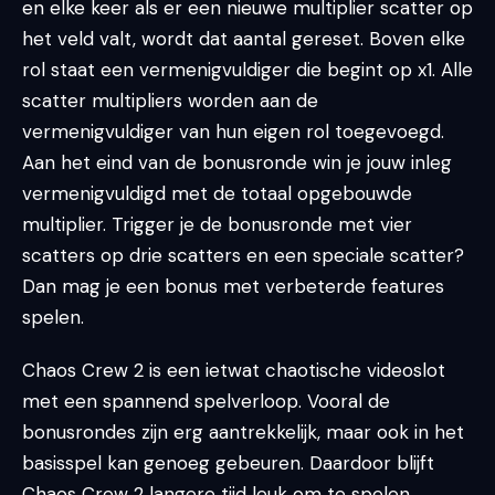
en elke keer als er een nieuwe multiplier scatter op
het veld valt, wordt dat aantal gereset. Boven elke
rol staat een vermenigvuldiger die begint op x1. Alle
scatter multipliers worden aan de
vermenigvuldiger van hun eigen rol toegevoegd.
Aan het eind van de bonusronde win je jouw inleg
vermenigvuldigd met de totaal opgebouwde
multiplier. Trigger je de bonusronde met vier
scatters op drie scatters en een speciale scatter?
Dan mag je een bonus met verbeterde features
spelen.
Chaos Crew 2 is een ietwat chaotische videoslot
met een spannend spelverloop. Vooral de
bonusrondes zijn erg aantrekkelijk, maar ook in het
basisspel kan genoeg gebeuren. Daardoor blijft
Chaos Crew 2 langere tijd leuk om te spelen.