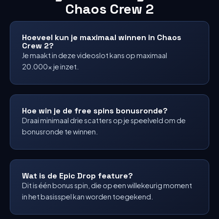
Chaos Crew 2
Hoeveel kun je maximaal winnen in Chaos
Crew 2?
Je maakt in deze videoslot kans op maximaal
20.000x je inzet.
Hoe win je de free spins bonusronde?
Draai minimaal drie scatters op je speelveld om de
bonusronde te winnen.
Wat is de Epic Drop feature?
Dit is één bonus spin, die op een willekeurig moment
in het basisspel kan worden toegekend.