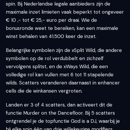
spin. Bij Nederlandse legale aanbieders zijn de
maximale inzet limieten vaak beperkt tot ongeveer
€ 10 ,- tot € 25,- euro per draai. Wie de
bonusronde weet te bereiken, kan een maximale
winst behalen van 41.500 keer de inzet.
Belangrijke symbolen zijn de xSplit Wild, die andere
symbolen op de rol verdubbelt en zichzelf
vervolgens splitst, en de xWays Wild, die een
volledige rol kan vullen met 6 tot 11 stapelende
wilds. Scatters veranderen daarnaast in enhancer
cells die de winkansen vergroten.
Landen er 3 of 4 scatters, dan activeert dit de
functie Murder on the Dancefloor. Bij 5 scatters
ontgrendel je de topfunctie God is a DJ, waarbij je
bij elke spin één van drie willekeurige modifiers