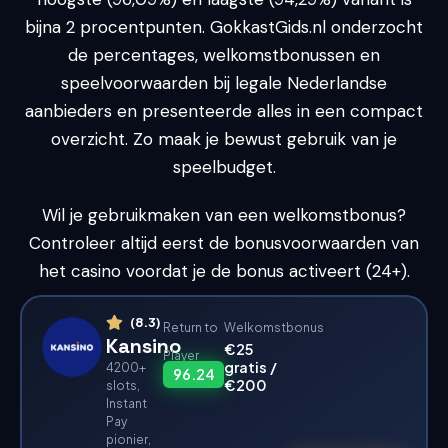
bijna 2 procentpunten. GokkastGids.nl onderzocht
de percentages, welkomstbonussen en
speelvoorwaarden bij legale Nederlandse
aanbieders en presenteerde alles in een compact
overzicht. Zo maak je bewust gebruik van je
speelbudget.
Wil je gebruikmaken van een welkomstbonus?
Controleer altijd eerst de bonusvoorwaarden van
het casino voordat je de bonus activeert (24+).
(8.3)
Return to
Welkomstbonus
Kansino
€25
Player
gratis /
4200+
96.24
€200
slots,
Instant
Pay
pionier,