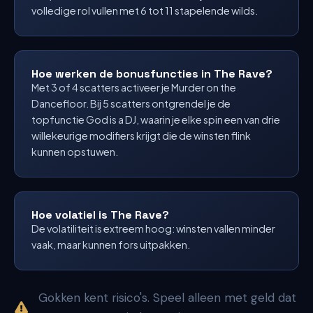
volledige rol vullen met 6 tot 11 stapelende wilds.
Hoe werken de bonusfuncties in The Rave?
Met 3 of 4 scatters activeer je Murder on the
Dancefloor. Bij 5 scatters ontgrendel je de
topfunctie God is a DJ, waarin je elke spin een van drie
willekeurige modifiers krijgt die de winsten flink
kunnen opstuwen.
Hoe volatiel is The Rave?
De volatiliteit is extreem hoog: winsten vallen minder
vaak, maar kunnen fors uitpakken.
Gokken kent risico's. Speel alleen met geld dat