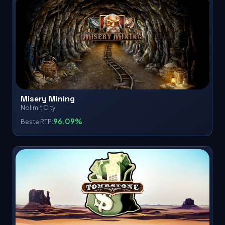
Misery Mining
Nolimit City
96.09%
Beste RTP: