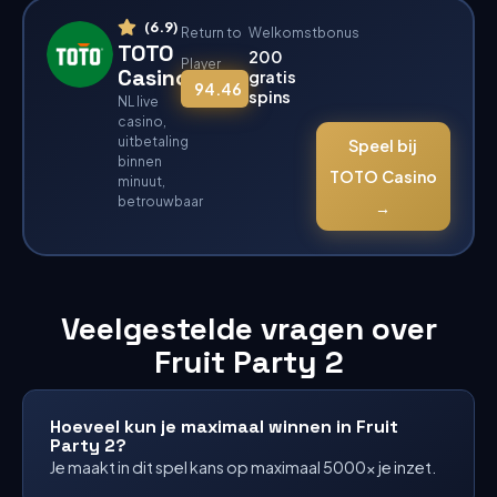
(6.9)
Return to
Welkomstbonus
TOTO
200
Player
Casino
gratis
94.46
spins
NL live
casino,
uitbetaling
Speel bij
binnen
TOTO Casino
minuut,
betrouwbaar
→
Veelgestelde vragen over
Fruit Party 2
Hoeveel kun je maximaal winnen in Fruit
Party 2?
Je maakt in dit spel kans op maximaal 5000x je inzet.