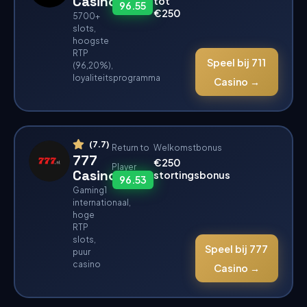
Casino
tot
96.55
€250
5700+
slots,
hoogste
RTP
Speel bij 711
(96,20%),
loyaliteitsprogramma
Casino →
(7.7)
Return to
Welkomstbonus
777
€250
Player
Casino
stortingsbonus
96.53
Gaming1
internationaal,
hoge
RTP
slots,
Speel bij 777
puur
casino
Casino →