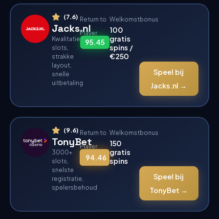
(7.6)
Return to
Welkomstbonus
Jacks.nl
100
Player
gratis
Kwalitatieve
95.45
spins /
slots,
€250
strakke
layout,
Speel bij
snelle
uitbetaling
Jacks.nl →
(9.6)
Return to
Welkomstbonus
TonyBet
150
Player
gratis
3000+
94.46
spins
slots,
snelste
Speel bij
registratie,
spelersbehoud
TonyBet →