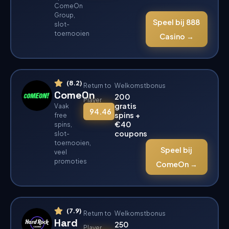
ComeOn
Group,
Speel bij 888
slot-
toernooien
Casino →
(8.2)
Return to
Welkomstbonus
ComeOn
200
Player
gratis
Vaak
94.46
spins +
free
€40
spins,
coupons
slot-
toernooien,
Speel bij
veel
promoties
ComeOn →
(7.9)
Return to
Welkomstbonus
Hard
250
Player