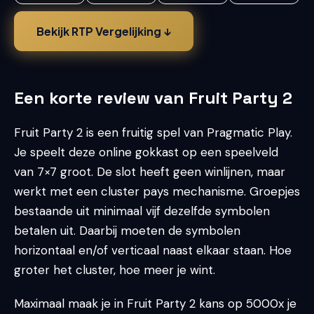
Bekijk RTP Vergelijking ↓
Een korte review van Fruit Party 2
Fruit Party 2 is een fruitig spel van Pragmatic Play.
Je speelt deze online gokkast op een speelveld
van 7×7 groot. De slot heeft geen winlijnen, maar
werkt met een cluster pays mechanisme. Groepjes
bestaande uit minimaal vijf dezelfde symbolen
betalen uit. Daarbij moeten de symbolen
horizontaal en/of verticaal naast elkaar staan. Hoe
groter het cluster, hoe meer je wint.
Maximaal maak je in Fruit Party 2 kans op 5000x je