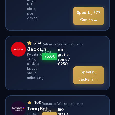
RTP
slots,
Speel bij 777
puur
casino
Casino →
(7.6)
Return to
Welkomstbonus
Jacks.nl
100
Player
gratis
Kwalitatieve
95.00
spins /
slots,
€250
strakke
layout,
Speel bij
snelle
uitbetaling
Jacks.nl →
(9.6)
Return to
Welkomstbonus
TonyBet
150
Player
gratis
3000+