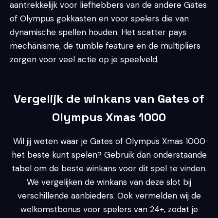
aantrekkelijk voor liefhebbers van de andere Gates
of Olympus gokkasten en voor spelers die van
dynamische spellen houden. Het scatter pays
mechanisme, de tumble feature en de multipliers
zorgen voor veel actie op je speelveld.
Vergelijk de winkans van Gates of
Olympus Xmas 1000
Wil jij weten waar je Gates of Olympus Xmas 1000
het beste kunt spelen? Gebruik dan onderstaande
tabel om de beste winkans voor dit spel te vinden.
We vergelijken de winkans van deze slot bij
verschillende aanbieders. Ook vermelden wij de
welkomstbonus voor spelers van 24+, zodat je