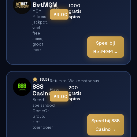
BetMGM
1000
Player
gratis
MGM
94.00
spins
Millions
jackpot,
veel
free
spins,
Speel bij
groot
merk
BetMGM →
(8.5)
Return to
Welkomstbonus
888
200
Player
Casino
gratis
94.00
spins
Breed
spelaanbod,
ComeOn
Group,
Speel bij 888
slot-
toernooien
Casino →