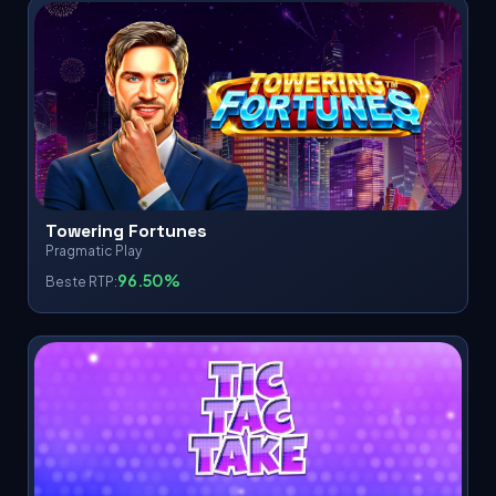
Towering Fortunes
Pragmatic Play
96.50%
Beste RTP: