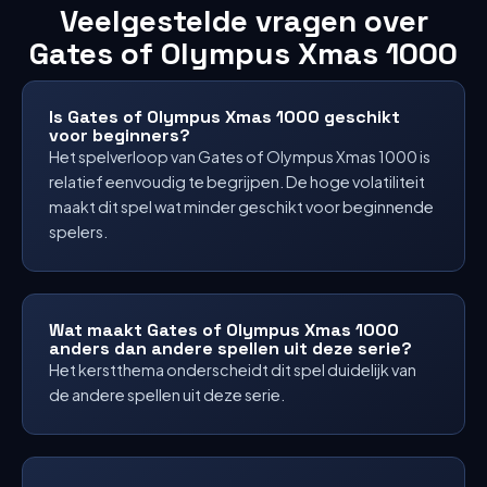
Veelgestelde vragen over
Gates of Olympus Xmas 1000
Is Gates of Olympus Xmas 1000 geschikt
voor beginners?
Het spelverloop van Gates of Olympus Xmas 1000 is
relatief eenvoudig te begrijpen. De hoge volatiliteit
maakt dit spel wat minder geschikt voor beginnende
spelers.
Wat maakt Gates of Olympus Xmas 1000
anders dan andere spellen uit deze serie?
Het kerstthema onderscheidt dit spel duidelijk van
de andere spellen uit deze serie.