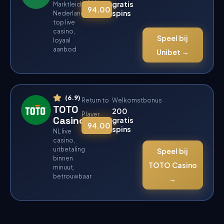
gratis
Marktleider
94.00
spins
Nederland,
top live
casino,
Speel bij
loyaal
aanbod
Unibet →
(6.9)
Return to
Welkomstbonus
TOTO
200
Player
Casino
gratis
94.00
spins
NL live
casino,
uitbetaling
Speel bij
binnen
TOTO Casino
minuut,
betrouwbaar
→