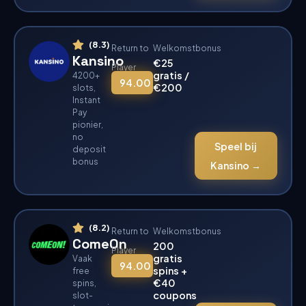
(8.3)
Return to
Welkomstbonus
Kansino
€25
Player
gratis /
4200+
94.00
€200
slots,
Instant
Pay
pionier,
no
Speel bij
deposit
bonus
Kansino →
(8.2)
Return to
Welkomstbonus
ComeOn
200
Player
gratis
Vaak
94.00
spins +
free
€40
spins,
coupons
slot-