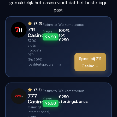
gemakkelijk het casino vindt dat het beste bij je
past.
(9.0)
Return to
Welkomstbonus
711
100%
Player
Casino
tot
96.50
€250
5700+
slots,
hoogste
RTP
Speel bij 711
(96,20%),
loyaliteitsprogramma
Casino →
(7.7)
Return to
Welkomstbonus
777
€250
Player
Casino
stortingsbonus
96.50
Gaming1
internationaal,
hoge