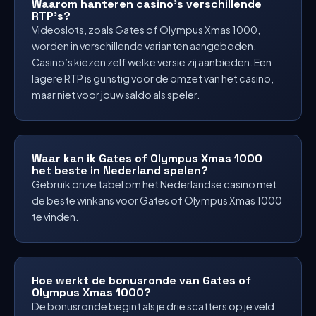
Waarom hanteren casino’s verschillende
RTP’s?
Videoslots, zoals Gates of Olympus Xmas 1000,
worden in verschillende varianten aangeboden.
Casino’s kiezen zelf welke versie zij aanbieden. Een
lagere RTP is gunstig voor de omzet van het casino,
maar niet voor jouw saldo als speler.
Waar kan ik Gates of Olympus Xmas 1000
het beste in Nederland spelen?
Gebruik onze tabel om het Nederlandse casino met
de beste winkans voor Gates of Olympus Xmas 1000
te vinden.
Hoe werkt de bonusronde van Gates of
Olympus Xmas 1000?
De bonusronde begint als je drie scatters op je veld