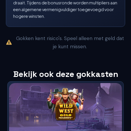
draait. Tijdens de bonusronde worden multipliers aan
een algemene vermenigvuldiger toegevoegd voor
hogere winsten.
Gokken kent risico's. Speel alleen met geld dat
je kunt missen.
Bekijk ook deze gokkasten