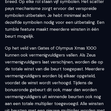
breed. Op elke rol staan vijf symbolen. Het scatter
pays mechanisme zorgt ervoor dat verspreide
symbolen uitbetalen. Je hebt minimaal acht
dezelfde symbolen nodig voor een uitbetaling. Een
tumble feature maakt meerdere winsten in één
beurt mogelijk.
Op het veld van Gates of Olympus Xmas 1000
kunnen ook vermenigvuldigers vallen. Als Zeus
vermenigvuldigers laat verschijnen, worden die op
de totale winst van die beurt toegepast. Meerdere
vermenigvuldigers worden bij elkaar opgeteld,
voordat de winst wordt verhoogd. Tijdens de
bonusronde gebeurt dit ook, maar dan worden
vermenigvuldigers uit winnende beurten ook nog
aan een totale multiplier toegevoegd. Alle winsten
uit beurten met een nieuwe multiplier worden met