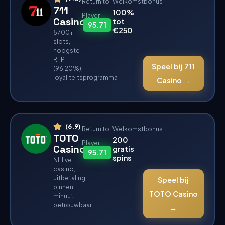
Return to
Welkomstbonus
711
100%
Player
Casino
tot
95.71
€250
5700+
slots,
hoogste
RTP
Speel bij 711
(96,20%),
loyaliteitsprogramma
Casino →
(6.9)
Return to
Welkomstbonus
TOTO
200
Player
Casino
gratis
95.71
spins
NL live
casino,
uitbetaling
Speel bij
binnen
TOTO Casino
minuut,
betrouwbaar
→