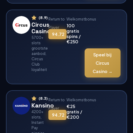
(8.9)
Return to
Welkomstbonus
Circus
100
Player
Casino
gratis
94.72
spins /
5700+
€250
slots
grootste
aanbod,
Speel bij
Circus
Circus
Club
loyaliteit
Casino →
(8.3)
Return to
Welkomstbonus
Kansino
€25
Player
gratis /
4200+
94.72
€200
slots,
Instant
Pay