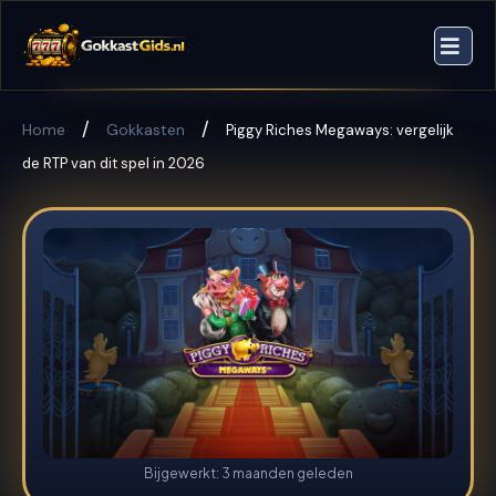
/
/
Home
Gokkasten
Piggy Riches Megaways: vergelijk
de RTP van dit spel in 2026
Bijgewerkt: 3 maanden geleden