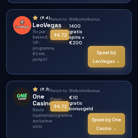
(9.4)
Return to
Welkomstbonus
LeoVegas
1400
Player
gratis
15+ jaar
94.72
spins +
bekend,
€200
VIP-
programma,
Speel bij
€5 mln
jackpot
LeoVegas →
(9.3)
Return to
Welkomstbonus
One
€10
Player
Casino
gratis
94.72
bonusgeld
Beste
loyaliteitsprogramma,
Speel bij One
exclusieve
slots
Casino →