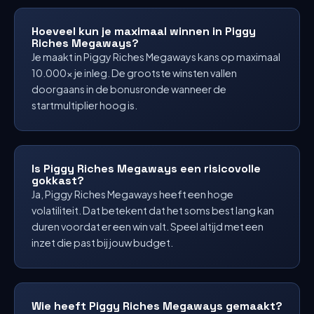
Hoeveel kun je maximaal winnen in Piggy
Riches Megaways?
Je maakt in Piggy Riches Megaways kans op maximaal
10.000x je inleg. De grootste winsten vallen
doorgaans in de bonusronde wanneer de
startmultiplier hoog is.
Is Piggy Riches Megaways een risicovolle
gokkast?
Ja, Piggy Riches Megaways heeft een hoge
volatiliteit. Dat betekent dat het soms best lang kan
duren voordat er een win valt. Speel altijd met een
inzet die past bij jouw budget.
Wie heeft Piggy Riches Megaways gemaakt?