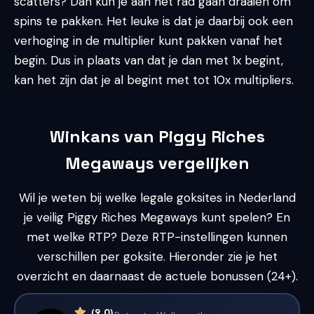
scatters? Dan kun je aan het rad gaan draaien om
spins te pakken. Het leuke is dat je daarbij ook een
verhoging in de multiplier kunt pakken vanaf het
begin. Dus in plaats van dat je dan met 1x begint,
kan het zijn dat je al begint met tot 10x multipliers.
Winkans van Piggy Riches
Megaways vergelijken
Wil je weten bij welke legale goksites in Nederland
je veilig Piggy Riches Megaways kunt spelen? En
met welke RTP? Deze RTP-instellingen kunnen
verschillen per goksite. Hieronder zie je het
overzicht en daarnaast de actuele bonussen (24+).
(9.0)