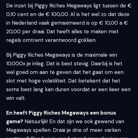
De inzet bij Piggy Riches Megaways ligt tussen de €
0,10 cent en de € 100,00. Al is het wel zo dat deze
in Nederland vaak gemaximeerd is op € 10,00 a €
20,00 per draai. Dat heeft alles te maken met
regels omtrent verantwoord gokken.
Bij Piggy Riches Megaways is de maximale win
10.000x je inleg. Dat is best stevig. Daarbij is het
wel goed om aan te geven dat het gaat om een
slot met hoge volatiliteit. Dat betekent dat het
soms best lang kan duren voordat er een keer een
win valt.
En heeft Piggy Riches Megaways een bonus
game?
Natuurlijk! En dat zijn we ook gewend van
Megaways spellen. Draai je drie of meer varken