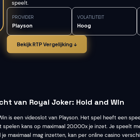
speelt.
PROVIDER
VOLATILITEIT
Playson
Hoog
Bekijk RTP Vergelijking ↓
icht van Royal Joker: Hold and Win
Win is een videoslot van Playson. Het spel heeft een spe
et spelen kans op maximaal 20.000x je inzet. Je speelt m
 je maximaal mag inzetten, kan per online casino verschil