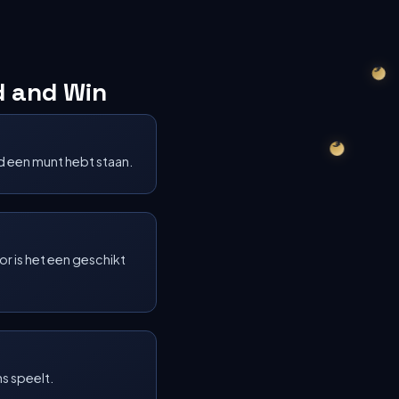
d and Win
ld een munt hebt staan.
or is het een geschikt
ns speelt.