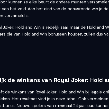
erdoor kunnen ze elke beurt de andere munten verzamele
t van het veld. Aan het eind van de bonusronde win je de
n verzameld is.
l Joker: Hold and Win is redelijk saai, maar de Hold and 
ers die van Hold and Win bonussen houden, zullen dus van
ijk de winkans van Royal Joker: Hold 
t de winkans van Royal Joker: Hold and Win bij legale onl
ken. Het resultaat vind je in deze tabel. Ook vermelden
tbonus. Nieuwe spelers van minimaal 24 jaar oud kunnen