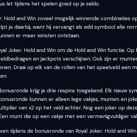
dus let tijdens het spelen goed op je saldo.
r: Hold and Win zoveel mogelijk winnende combinaties op 
elpt je daarbij, want hij vervangt als wild symbool alle no
unnen er meer winsten ontstaan.
oyal Joker: Hold and Win om de Hold and Win functie. Op 
ldbedragen en jackpots verschijnen. Ook zijn er munten
ienen. Draai op elk van de rollen van het speelveld een
en.
onusronde krijg je drie respins toegekend. Elk nieuw sym
 bonusronde kunnen er alleen lege vakjes, munten en joker
ltiplier van x2 op het veld achter. Nog een joker op dez
Een munt die op een vakje met een vermenigvuldiger valt,
jven tijdens de bonusronde van Royal Joker: Hold and Wi