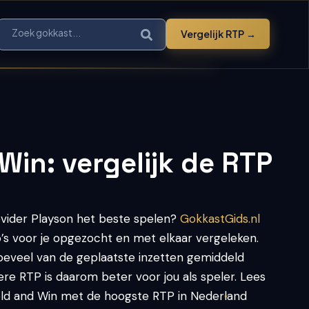
Vergelijk RTP →
Win: vergelijk de RTP
ovider Playson het beste spelen?
GokkastGids.nl
no’s voor je opgezocht en met elkaar vergeleken.
hoeveel van de geplaatste inzetten gemiddeld
e RTP is daarom beter voor jou als speler. Lees
Hold and Win met de hoogste RTP in Nederland