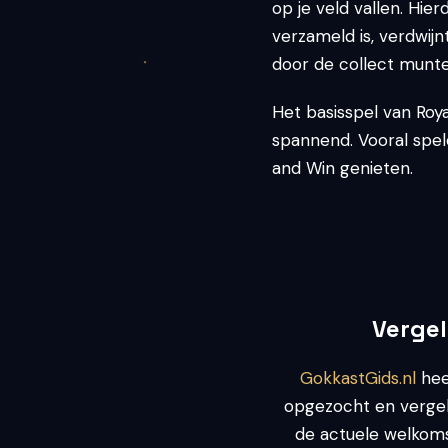
op je veld vallen. Hi
verzameld is, verdwijn
door de collect munte
Het basisspel van Roya
spannend. Vooral spel
and Win genieten.
Vergel
GokkastGids.nl
heef
opgezocht en vergele
de actuele welkoms