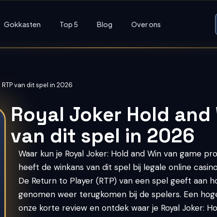
Gokkasten
Top 5
Blog
Over ons
 RTP van dit spel in 2026
Royal Joker Hold and 
van dit spel in 2026
Waar kun je Royal Joker: Hold and Win van game pr
heeft de winkans van dit spel bij legale online casi
De Return to Player (RTP) van een spel geeft aan 
genomen weer terugkomen bij de spelers. Een hoger
onze korte review en ontdek waar je Royal Joker: 