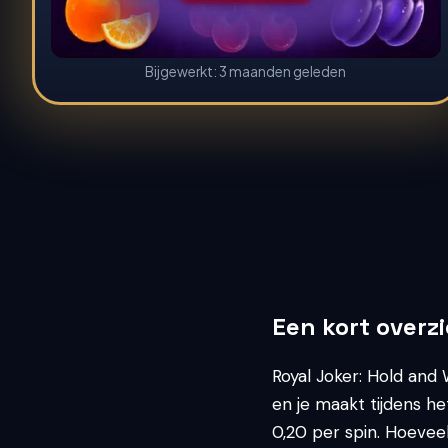
Bijgewerkt: 3 maanden geleden
Een kort overz
Royal Joker: Hold and 
en je maakt tijdens h
0,20 per spin. Hoeveel