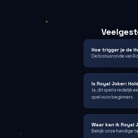
Veelgest
Hoe trigger je de 
De bonusronde van Royal
Is Royal Joker: Ho
Ja, dit spel is redelij
spel voor beginners.
Waar kan ik Royal 
Bekijk onze handige ta