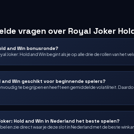
elde vragen over Royal Joker Hol
Hold and Win bonusronde?
 Joker: Hold and Win begint als je op alle drie de rollen van het ve
ld and Win geschikt voor beginnende spelers?
k eenvoudig te begrijpen en heeft een gemiddelde volatiliteit. Daardo
Joker: Hold and Win in Nederland het beste spelen?
bel en zie direct waar je deze slot in Nederland met de beste winka