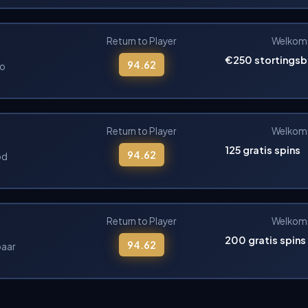
Return to Player
Welkom
€250 stortings
94.62
no
Return to Player
Welkom
125 gratis spins
94.62
od
Return to Player
Welkom
200 gratis spins
94.62
baar