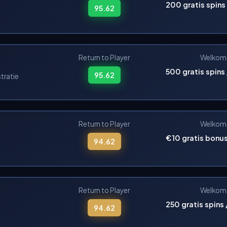
200 gratis spin
95.62
Return to Player
Welkom
500 gratis spins
95.62
stratie
Return to Player
Welkom
€10 gratis bonu
94.62
Return to Player
Welkom
250 gratis spins
94.62