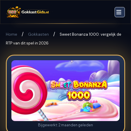
/
/
Home
Gokkasten
Sweet Bonanza 1000: vergelijk de
RTP van dit spel in 2026
Bijgewerkt: 2 maanden geleden