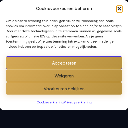
96.63%
Beste RTP:
Cookievoorkeuren beheren
Om de beste ervaring te bieden, gebruiken wij technologieën zoals
cookies om informatie over je apparaat op te slaan en/of te raadplegen.
Vergelijk alle Gokkasten
Door met deze technologieën in te stemmen, kunnen wij gegevens zoals
surfgedrag of unieke ID's op deze site verwerken. Als je geen
toestemming geeft of je toestemming intrekt, kan dit een nadelige
invloed hebben op bepaalde functies en mogelijkheden.
Gokkasten
Informatie
Juridisch
Accepteren
Alle gokkasten
Over ons
Verantwoord
GokkastGids.nl
gokken
Weigeren
Top 5 lijsten
Blog
is een
Disclaimer
informatieve
Contact
Voorkeuren bekijken
Privacyverklaring
website van
LV Leads B.V.
Cookieverklaring
Privacyverklaring
Wij
vergelijken
RTP-