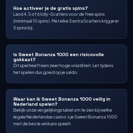
Hoe activeer je de gratis spins?
Land 4, 5 of 6 lolly-Scatters voor de free spins
(minimaal 10 spins). Met elke 5 extra Scatters krijg je er
5 spins bij.
Is Sweet Bonanza 1000 een risicovolle
gokkast?
Dit spel heeft een zeer hoge volatiliteit. Let tijdens
het spelen dus goed op je saldo.
Waar kan ik Sweet Bonanza 1000 veilig in
Nederland spelen?
Bekijk onze vergelijkingstabel om te zien bij welke
legale Nederlandse casino’s je Sweet Bonanza 1000
met de beste winkans speelt.