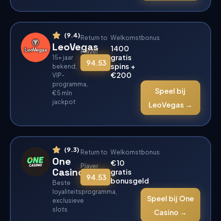
(9.4)
Return to
Welkomstbonus
LeoVegas
1400
Player
gratis
15+ jaar
94.53
spins +
bekend,
€200
VIP-
programma,
Speel bij
€5 mln
jackpot
LeoVegas →
(9.3)
Return to
Welkomstbonus
One
€10
Player
Casino
gratis
94.53
bonusgeld
Beste
loyaliteitsprogramma,
Speel bij One
exclusieve
slots
Casino →