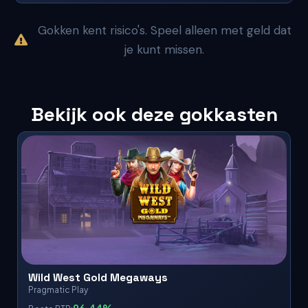
Gokken kent risico's. Speel alleen met geld dat
je kunt missen.
Bekijk ook deze gokkasten
Wild West Gold Megaways
Pragmatic Play
96.44%