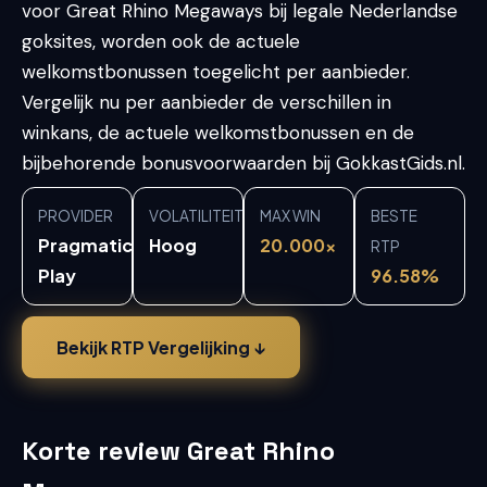
voor Great Rhino Megaways bij legale Nederlandse
goksites, worden ook de actuele
welkomstbonussen toegelicht per aanbieder.
Vergelijk nu per aanbieder de verschillen in
winkans, de actuele welkomstbonussen en de
bijbehorende bonusvoorwaarden bij GokkastGids.nl.
PROVIDER
VOLATILITEIT
MAX WIN
BESTE
Pragmatic
Hoog
20.000x
RTP
Play
96.58%
Bekijk RTP Vergelijking ↓
Korte review Great Rhino