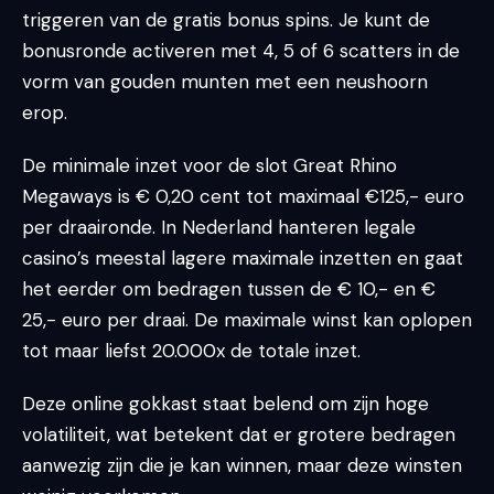
triggeren van de gratis bonus spins. Je kunt de
bonusronde activeren met 4, 5 of 6 scatters in de
vorm van gouden munten met een neushoorn
erop.
De minimale inzet voor de slot Great Rhino
Megaways is € 0,20 cent tot maximaal €125,- euro
per draaironde. In Nederland hanteren legale
casino’s meestal lagere maximale inzetten en gaat
het eerder om bedragen tussen de € 10,- en €
25,- euro per draai. De maximale winst kan oplopen
tot maar liefst 20.000x de totale inzet.
Deze online gokkast staat belend om zijn hoge
volatiliteit, wat betekent dat er grotere bedragen
aanwezig zijn die je kan winnen, maar deze winsten