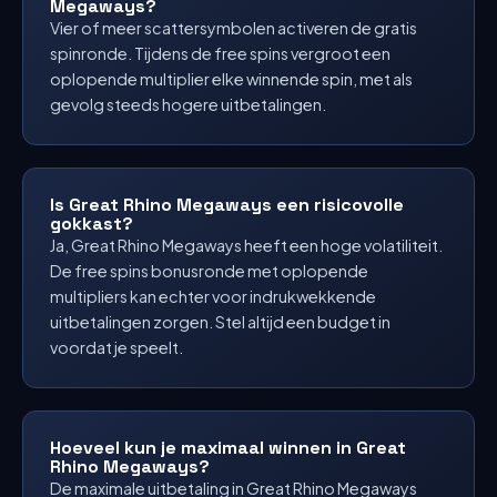
Megaways?
Vier of meer scattersymbolen activeren de gratis
spinronde. Tijdens de free spins vergroot een
oplopende multiplier elke winnende spin, met als
gevolg steeds hogere uitbetalingen.
Is Great Rhino Megaways een risicovolle
gokkast?
Ja, Great Rhino Megaways heeft een hoge volatiliteit.
De free spins bonusronde met oplopende
multipliers kan echter voor indrukwekkende
uitbetalingen zorgen. Stel altijd een budget in
voordat je speelt.
Hoeveel kun je maximaal winnen in Great
Rhino Megaways?
De maximale uitbetaling in Great Rhino Megaways