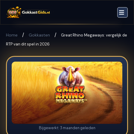
/
/
Home
Gokkasten
Great Rhino Megaways: vergelijk de
RTP van dit spel in 2026
Bijgewerkt: 3 maanden geleden