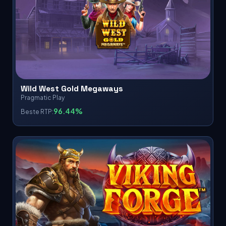
Wild West Gold Megaways
Pragmatic Play
96.44%
Beste RTP: