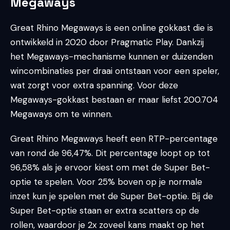
Megaways
Great Rhino Megaways is een online gokkast die is
ontwikkeld in 2020 door Pragmatic Play. Dankzij
het Megaways-mechanisme kunnen er duizenden
wincombinaties per draai ontstaan voor een speler,
wat zorgt voor extra spanning. Voor deze
Megaways-gokkast bestaan er maar liefst 200.704
Megaways om te winnen.
Great Rhino Megaways heeft een RTP-percentage
van rond de 96,47%. Dit percentage loopt op tot
96,58% als je ervoor kiest om met de Super Bet-
optie te spelen. Voor 25% boven op je normale
inzet kun je spelen met de Super Bet-optie. Bij de
Super Bet-optie staan er extra scatters op de
rollen, waardoor je 2x zoveel kans maakt op het