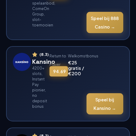
spelaanbod,
ComeOn
Group,
Speel bij 888
slot-
toernooien
Casino →
(8.3)
Return to
Welkomstbonus
Kansino
€25
Player
gratis /
4200+
94.69
€200
slots,
Instant
Pay
pionier,
no
Speel bij
deposit
bonus
Kansino →
(8.2)