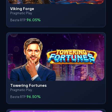
Viking Forge
Pragmatic Play
96.05%
Beste RTP:
Towering Fortunes
Pragmatic Play
96.50%
Beste RTP: