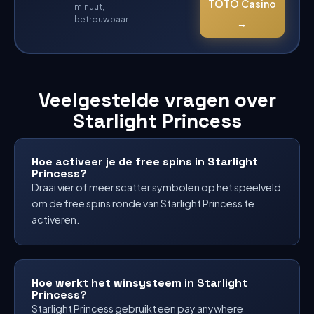
TOTO Casino
minuut,
betrouwbaar
→
Veelgestelde vragen over
Starlight Princess
Hoe activeer je de free spins in Starlight
Princess?
Draai vier of meer scatter symbolen op het speelveld
om de free spins ronde van Starlight Princess te
activeren.
Hoe werkt het winsysteem in Starlight
Princess?
Starlight Princess gebruikt een pay anywhere