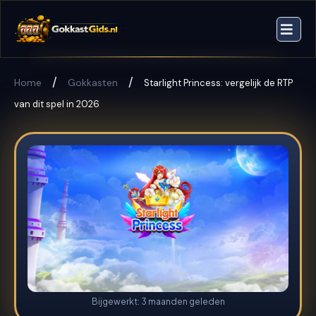
/
/
Home
Gokkasten
Starlight Princess: vergelijk de RTP
van dit spel in 2026
Bijgewerkt: 3 maanden geleden