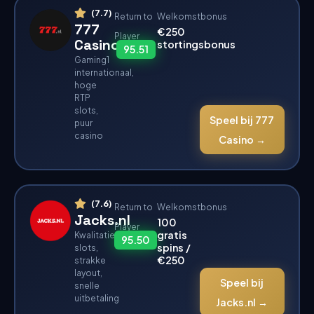
(7.7)
Return to
Welkomstbonus
777
€250
Player
Casino
stortingsbonus
95.51
Gaming1
internationaal,
hoge
RTP
slots,
Speel bij 777
puur
casino
Casino →
(7.6)
Return to
Welkomstbonus
Jacks.nl
100
Player
gratis
Kwalitatieve
95.50
spins /
slots,
€250
strakke
layout,
Speel bij
snelle
uitbetaling
Jacks.nl →