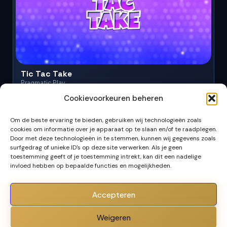
Tic Tac Take
Pragmatic Play
96.63%
Beste RTP:
Cookievoorkeuren beheren
Om de beste ervaring te bieden, gebruiken wij technologieën zoals
cookies om informatie over je apparaat op te slaan en/of te raadplegen.
Vergelijk alle Gokkasten
Door met deze technologieën in te stemmen, kunnen wij gegevens zoals
surfgedrag of unieke ID's op deze site verwerken. Als je geen
toestemming geeft of je toestemming intrekt, kan dit een nadelige
invloed hebben op bepaalde functies en mogelijkheden.
Gokkasten
Informatie
Juridisch
Accepteren
Alle gokkasten
Over ons
Verantwoord
GokkastGids.nl
gokken
Weigeren
Top 5 lijsten
Blog
is een