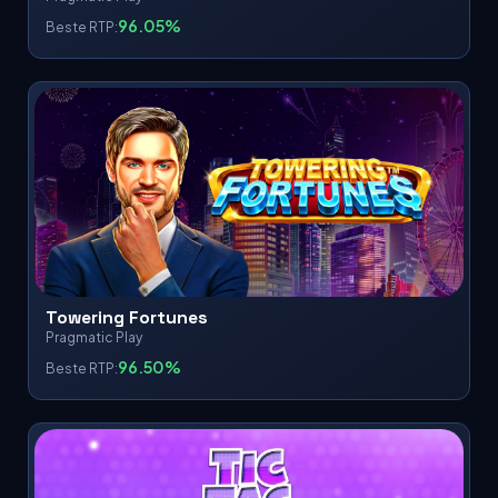
96.05%
Beste RTP:
Towering Fortunes
Pragmatic Play
96.50%
Beste RTP: