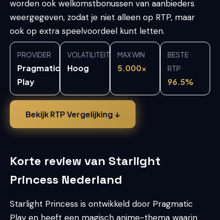
worden ook welkomstbonussen van aanbieders
weergegeven, zodat je niet alleen op RTP, maar
ook op extra speelvoordeel kunt letten.
PROVIDER
VOLATILITEIT
MAX WIN
BESTE
Pragmatic
Hoog
5.000x
RTP
Play
96.5%
Bekijk RTP Vergelijking ↓
Korte review van Starlight
Princess Nederland
Starlight Princess is ontwikkeld door Pragmatic
Play en heeft een magisch anime-thema waarin