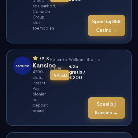
Breed
spelaanbod,
ComeOn
Group,
Speel bij 888
slot-
toernooien
Casino →
(8.3)
Return to
Welkomstbonus
Kansino
€25
Player
gratis /
4200+
94.50
€200
slots,
Instant
Pay
pionier,
no
Speel bij
deposit
bonus
Kansino →