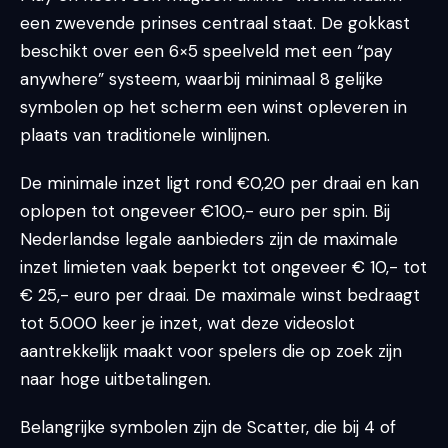
een zwevende prinses centraal staat. De gokkast
beschikt over een 6×5 speelveld met een “pay
anywhere” systeem, waarbij minimaal 8 gelijke
symbolen op het scherm een winst opleveren in
plaats van traditionele winlijnen.
De minimale inzet ligt rond €0,20 per draai en kan
oplopen tot ongeveer €100,- euro per spin. Bij
Nederlandse legale aanbieders zijn de maximale
inzet limieten vaak beperkt tot ongeveer € 10,- tot
€ 25,- euro per draai. De maximale winst bedraagt
tot 5.000 keer je inzet, wat deze videoslot
aantrekkelijk maakt voor spelers die op zoek zijn
naar hoge uitbetalingen.
Belangrijke symbolen zijn de Scatter, die bij 4 of