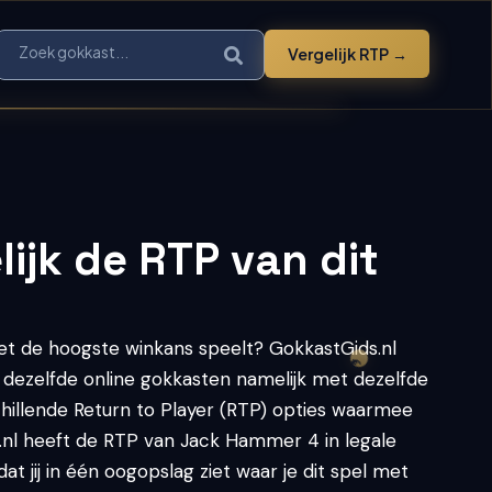
Vergelijk RTP →
ijk de RTP van dit
et de hoogste winkans speelt? GokkastGids.nl
den dezelfde online gokkasten namelijk met dezelfde
hillende Return to Player (RTP) opties waarmee
.nl heeft de RTP van Jack Hammer 4 in legale
at jij in één oogopslag ziet waar je dit spel met