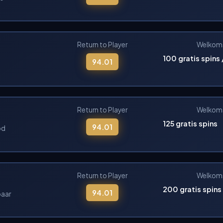
Return to Player
Welkom
100 gratis spins
94.01
g
Return to Player
Welkom
125 gratis spins
94.01
od
Return to Player
Welkom
200 gratis spins
94.01
baar