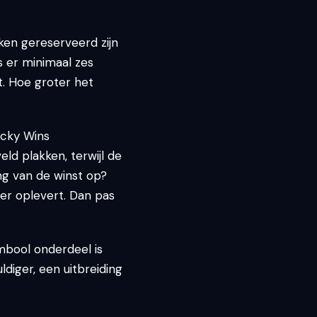
ken gereserveerd zijn
 er minimaal zes
t. Hoe groter het
icky Wins
ld plakken, terwijl de
ng van de winst op?
eer oplevert. Dan pas
ymbool onderdeel is
diger, een uitbreiding