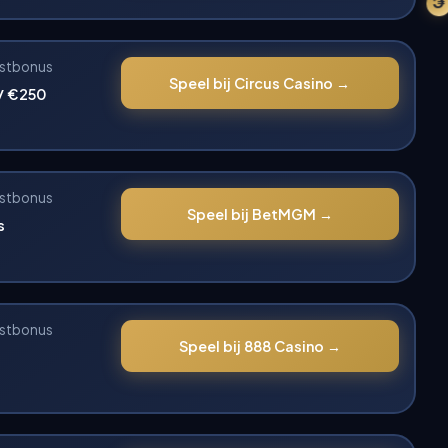
stbonus
Speel bij Circus Casino →
 / €250
stbonus
Speel bij BetMGM →
s
stbonus
Speel bij 888 Casino →