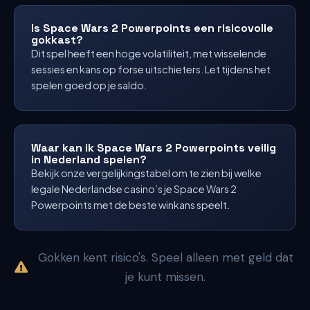
Is Space Wars 2 Powerpoints een risicovolle
gokkast?
Dit spel heeft een hoge volatiliteit, met wisselende
sessies en kans op forse uitschieters. Let tijdens het
spelen goed op je saldo.
Waar kan ik Space Wars 2 Powerpoints veilig
in Nederland spelen?
Bekijk onze vergelijkingstabel om te zien bij welke
legale Nederlandse casino’s je Space Wars 2
Powerpoints met de beste winkans speelt.
Gokken kent risico's. Speel alleen met geld dat
je kunt missen.