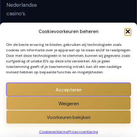
Nederlandse
casino’s.
Cookievoorkeuren beheren
Gokken kan verslavend zijn. Speel verantwoord.
Om de beste ervaring te bieden, gebruiken wij technologieën zoals
18+ |
Hulp nodig?
cookies om informatie over je apparaat op te slaan en/of te raadplegen.
Door met deze technologieën in te stemmen, kunnen wij gegevens zoals
GokkastGids.nl probeert RTP-percentages bij goksites goed up to
surfgedrag of unieke ID's op deze site verwerken. Als je geen
toestemming geeft of je toestemming intrekt, kan dit een nadelige
date te houden.
invloed hebben op bepaalde functies en mogelijkheden.
Toch kan onze informatie afwijken: check altijd even de RTP per slot
bij de betreffende goksite.
Accepteren
Weigeren
18+
KSA Legaal
Veilig spelen
Voorkeuren bekijken
© 2026 GokkastGids.nl - LV Leads B.V. | KVK: 84220430
Cookieverklaring
Privacyverklaring