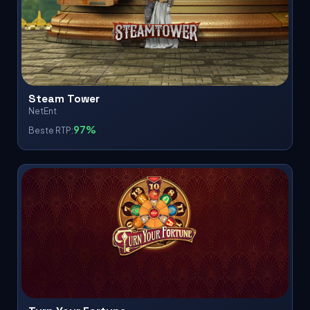
Steam Tower
NetEnt
97%
Beste RTP: