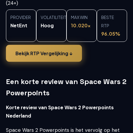
(24+)
PROVIDER
VOLATILITEIT
MAX WIN
BESTE
NetEnt
Hoog
10.020x
RTP
96.05%
Bekijk RTP Vergelijking ↓
Een korte review van Space Wars 2
Powerpoints
Korte review van Space Wars 2 Powerpoints
Nederland
Space Wars 2 Powerpoints is het vervolg op het